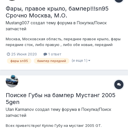
Фары, правое крыло, бампер!!!sn95
Срочно Москва, М.О.
Mustang007 создал тему форума в
Покупка/Поиск
запчастей
Москва, Московская область, переднее правое крыло, фары
передние сток, либо правую , либо обе новые, передний
бампер. выручайте братцы
25 Июня 2020
1 ответ
(и еще 1 )
фары sn95
бампер передний
Поиске Губы на бампер Мустанг 2005
5gen
Ulan Karmanov создал тему форума в
Покупка/Поиск
запчастей
Всех приветствую! Куплю Губу на мустанг 2005 GT.