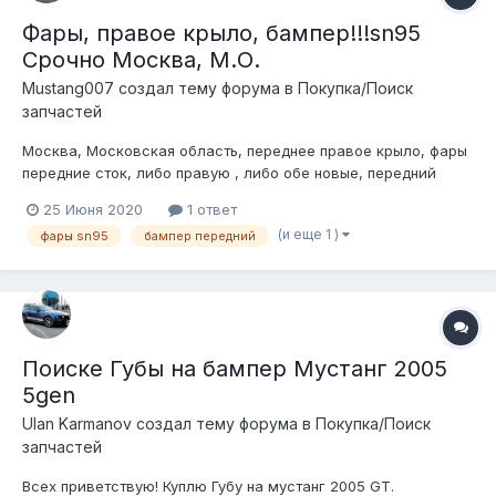
Фары, правое крыло, бампер!!!sn95
Срочно Москва, М.О.
Mustang007 создал тему форума в
Покупка/Поиск
запчастей
Москва, Московская область, переднее правое крыло, фары
передние сток, либо правую , либо обе новые, передний
бампер. выручайте братцы
25 Июня 2020
1 ответ
(и еще 1 )
фары sn95
бампер передний
Поиске Губы на бампер Мустанг 2005
5gen
Ulan Karmanov создал тему форума в
Покупка/Поиск
запчастей
Всех приветствую! Куплю Губу на мустанг 2005 GT.