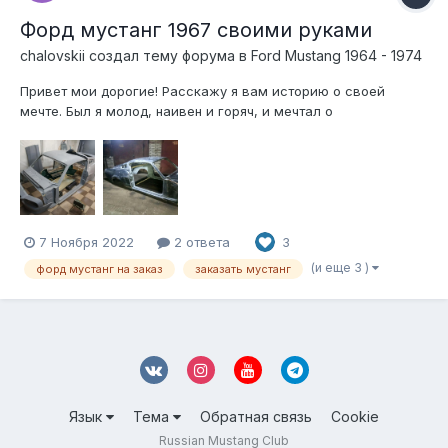
Форд мустанг 1967 своими руками
chalovskii создал тему форума в
Ford Mustang 1964 - 1974
Привет мои дорогие! Расскажу я вам историю о своей
мечте. Был я молод, наивен и горяч, и мечтал о
классическом мустанге 67го. Но финансовой возможности
купить сие великолепие не было. Тогда мне пришла простая
и одновременно сложная мысль — не можешь купить,
сделай сам, своими руками. И понеслась...
7 Ноября 2022
2 ответа
3
(и еще 3 )
форд мустанг на заказ
заказать мустанг
Язык
Тема
Обратная связь
Cookie
Russian Mustang Club