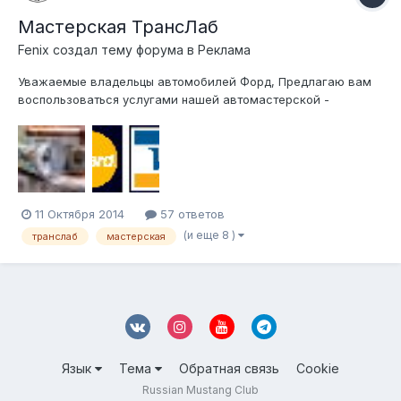
Мастерская ТрансЛаб
Fenix создал тему форума в
Реклама
Уважаемые владельцы автомобилей Форд, Предлагаю вам
воспользоваться услугами нашей автомастерской -
"специализированная мастерская ТрансЛАБ" Вкратце о
нашей команде: - мастерская основана в начале 2014 года в
результате реорганизации техцентра Автолик...
11 Октября 2014
57 ответов
(и еще 8 )
транслаб
мастерская
Язык
Тема
Обратная связь
Cookie
Russian Mustang Club