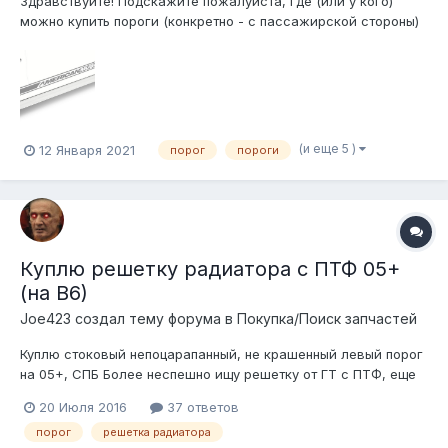
Здравствуйте! Подскажите пожалуйста, где (или у кого)
можно купить пороги (конкретно - с пассажирской стороны)
для станга 2012 года второй рестайлинг? Нужен вот такой,
как на фото, то есть ровный по всей длине, без всяких
рельефных штук, переходов, скосов, выемок и т.д.
Оказалось, они быва...
(и еще 5 )
12 Января 2021
порог
пороги
Куплю решетку радиатора с ПТФ 05+
(на В6)
Joe423 создал тему форума в
Покупка/Поиск запчастей
Куплю стоковый непоцарапанный, не крашенный левый порог
на 05+, СПБ Более неспешно ищу решетку от ГТ с ПТФ, еще
блок управления фарами с ПТФ
20 Июля 2016
37 ответов
порог
решетка радиатора