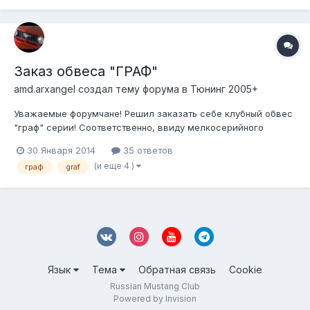
Заказ обвеса "ГРАФ"
amd.arxangel создал тему форума в
Тюнинг 2005+
Уважаемые форумчане! Решил заказать себе клубный обвес
"граф" серии! Соответственно, ввиду мелкосерийного
производства и невозможности розничного изготовления
30 Января 2014
35 ответов
серии, ищу желателей приобрести аналогичный обвес!
(и еще 4 )
граф
graf
Вместе со мной необходимо еще 3 человека. Цена обвеса
установлена как и на прошлую пар...
Язык
Тема
Обратная связь
Cookie
Russian Mustang Club
Powered by Invision