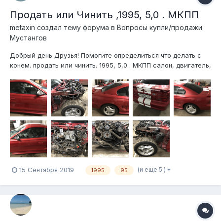
Продать или Чинить ,1995, 5,0 . МКПП
metaxin создал тему форума в
Вопросы купли/продажи
Мустангов
Добрый день Друзья! Помогите определиться что делать с
конем. продать или чинить. 1995, 5,0 . МКПП салон, двигатель,
коробка, все в порядке, кроме передка надо крылья, бампер,
лонжерону, капот, телевизор, радиаторы, фары, если у кого
есть опыт и время прошу помочь советом как и что де...
(и еще 5 )
15 Сентября 2019
1995
95