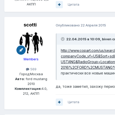
АКПП
Цитата
scotti
Опубликовано
22 Апреля 2015
22.04.2015 в 10:09, biven с
http://www.copart.com/us/searc
companyCode_vf=US&Sort=sd
Members
USTANG&RadioGroup=Location
2016%2CFORD%2CMUSTANG%
569
практически все новые машин
Город:
Москва
Авто:
ford mustang
2010
да, тоже заметил, захожу пери
Комплектация:
4.0,
212, АКПП
Цитата