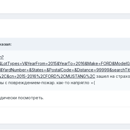
казал:
h?
&LotTypes=V&YearFrom=2015&YearTo=2016&Make=FORD&Model
&YardNumber=&States=&PostalCode=&Distance=99999&searchTit
2C&cn=2015-2016%2CFORD%2CMUSTANG%2C
зашел на страхо
ы с повреждением-пожар. как-то напрягло =(
одически посмотреть.