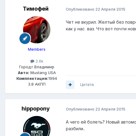
Тимофей
Опубликовано
22 Апреля 2015
Чет не вкурил. Желтый без повр
как у нас ваз. Что вот почти н
Members
2.6k
Город:
г.Владимир
Авто:
Mustang USA
Комплектация:
1994
3.8 АКПП
Цитата
hippopony
Опубликовано
22 Апреля 2015
А чего ей болеть? Новый автом
разбили..