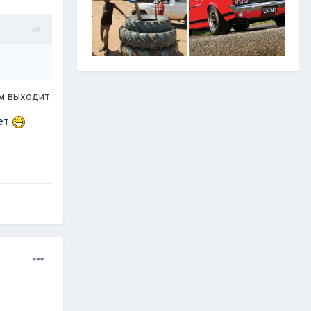
м выходит.
жет