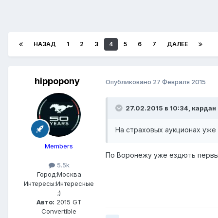
НАЗАД
1
2
3
4
5
6
7
ДАЛЕЕ
hippopony
Опубликовано
27 Февраля 2015
27.02.2015 в 10:34, кардан
На страховых аукционах уже 
Members
По Воронежу уже ездють первы
5.5k
Город:
Москва
Интересы:
Интересные
;)
Авто:
2015 GT
Convertible