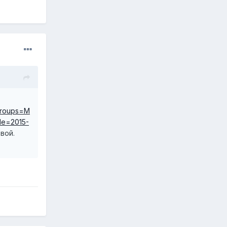
Groups=M
le=2015-
вой.