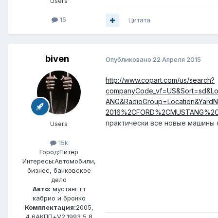
Users
15
Цитата
biven
Опубликовано
22 Апреля 2015
http://www.copart.com/us/search?
companyCode_vf=US&Sort=sd&L
ANG&RadioGroup=Location&YardN
2016%2CFORD%2CMUSTANG%2C
практически все новые машины 
Users
15k
Город:
Питер
Интересы:
Автомобили,
бизнес, банковское
дело
Авто:
мустанг гт
кабрио и бронко
Комплектация:
2005,
4,6АКПП+V2,1993 5,8