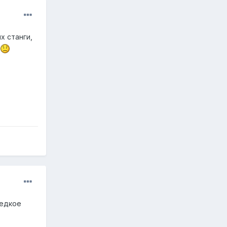
х станги,
редкое