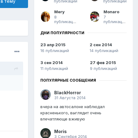
публикаций
публикаций
 в тему
Mery
Monaro
8
7
публикаций
публикаций
ДНИ ПОПУЛЯРНОСТИ
23 апр 2015
2 сен 2014
16 публикаций
14 публикаций
3 сен 2014
27 фев 2015
11 публикаций
9 публикаций
ПОПУЛЯРНЫЕ СООБЩЕНИЯ
BlackHorror
31 Августа 2014
вчера на автосалоне наблюдал
красненького, выглядит очень
впечатляюще вживую
Moris
3 Сентября 2014