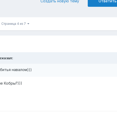
Создать новую тему
Ответить
Страница 4 из 7
 сказал:
битья навалом)))
е Кобры?)))