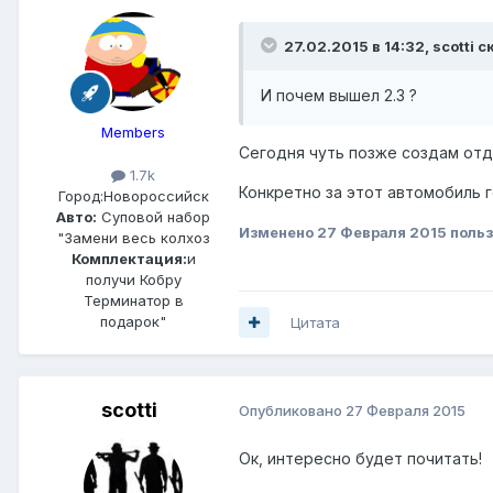
27.02.2015 в 14:32, scotti с
И почем вышел 2.3 ?
Members
Сегодня чуть позже создам отд
1.7k
Конкретно за этот автомобиль г
Город:
Новороссийск
Авто:
Суповой набор
Изменено
27 Февраля 2015
польз
"Замени весь колхоз
Комплектация:
и
получи Кобру
Терминатор в
подарок"
Цитата
scotti
Опубликовано
27 Февраля 2015
Ок, интересно будет почитать!