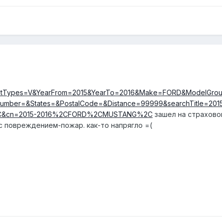
otTypes=V&YearFrom=2015&YearTo=2016&Make=FORD&ModelGr
umber=&States=&PostalCode=&Distance=99999&searchTitle=201
&cn=2015-2016%2CFORD%2CMUSTANG%2C
зашел на страхово
с повреждением-пожар. как-то напрягло =(