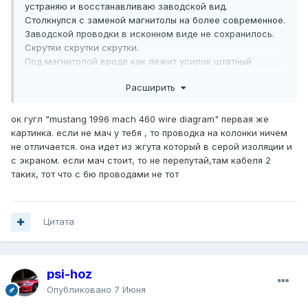
устраняю и восстанавливаю заводской вид.
Столкнулся с заменой магнитолы на более современное.
Заводской проводки в исконном виде не сохранилось.
Скрутки скрутки скрутки.
Под магнитолой вроде как лежит усилок штатный
(больше усилителей не где нет ). Есть ли у кого
Расширить
информация по проводам? Благодарю за помощь
p.s поиском пользовался но вроде ни чего толкового не
нашел.
ок гугл "mustang 1996 mach 460 wire diagram" первая же
картинка. если не мач у тебя , то проводка на колонки ничем
не отличается. она идет из жгута который в серой изоляции и
с экраном. если мач стоит, то не перепутай,там кабеля 2
таких, тот что с 6ю проводами не тот
Цитата
psi-hoz
Опубликовано
7 Июня