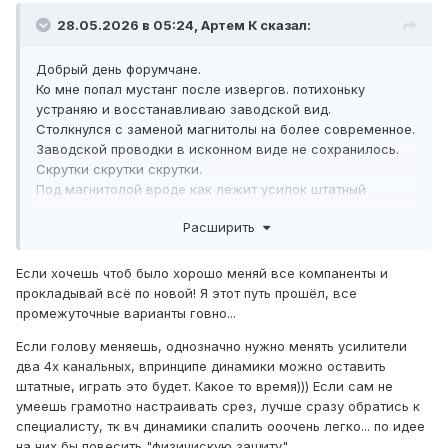
28.05.2026 в 05:24, Артем К сказал:
Добрый день форумчане.
Ко мне попал мустанг после извергов. потихоньку
устраняю и восстанавливаю заводской вид.
Столкнулся с заменой магнитолы на более современное.
Заводской проводки в исконном виде не сохранилось.
Скрутки скрутки скрутки.
Под магнитолой вроде как лежит усилок штатный
(больше усилителей не где нет ). Есть ли у кого
Расширить
информация по проводам? Благодарю за помощь
p.s поиском пользовался но вроде ни чего толкового не
нашел.
Если хочешь чтоб было хорошо меняй все компаненты и
прокладывай всё по новой! Я этот путь прошёл, все
промежуточные варианты говно...
Если голову меняешь, однозначно нужно менять усилители
два 4х канальных, впринципе динамики можно оставить
штатные, играть это будет. Какое то время))) Если сам не
умеешь грамотно настраивать срез, лучше сразу обратись к
специалисту, тк вч динамики спалить ооочень легко... по идее
на них бы повесить "физичискую защиту"