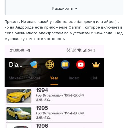
(больше усилителей не где нет ). Есть ли у кого
Расширить
информация по проводам? Благодарю за помощь
p.s поиском пользовался но вроде ни чего толкового не
нашел.
Привет . Не знаю какой у тебя телефон(андроид или айфон) ,
но на Андроиде есть приложение Carmin , которое включает в
себя очень много электросхем по мустангам с 1994 года . Под
музыкалку там тоже что то есть