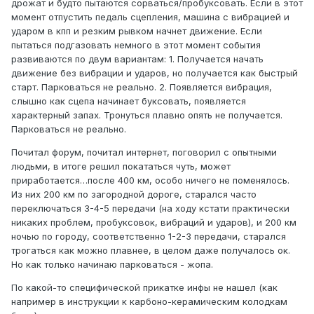
дрожат и будто пытаются сорваться/пробуксовать. Если в этот
момент отпустить педаль сцепления, машина с вибрацией и
ударом в кпп и резким рывком начнет движение. Если
пытаться подгазовать немного в этот момент события
развиваются по двум вариантам: 1. Получается начать
движение без вибрации и ударов, но получается как быстрый
старт. Парковаться не реально. 2. Появляется вибрация,
слышно как сцепа начинает буксовать, появляется
характерный запах. Тронуться плавно опять не получается.
Парковаться не реально.
Почитал форум, почитал интернет, поговорил с опытными
людьми, в итоге решил покататься чуть, может
приработается…после 400 км, особо ничего не поменялось.
Из них 200 км по загородной дороге, старался часто
переключаться 3-4-5 передачи (на ходу кстати практически
никаких проблем, пробуксовок, вибраций и ударов), и 200 км
ночью по городу, соответственно 1-2-3 передачи, старался
трогаться как можно плавнее, в целом даже получалось ок.
Но как только начинаю парковаться - жопа.
По какой-то специфической прикатке инфы не нашел (как
например в инструкции к карбоно-керамическим колодкам