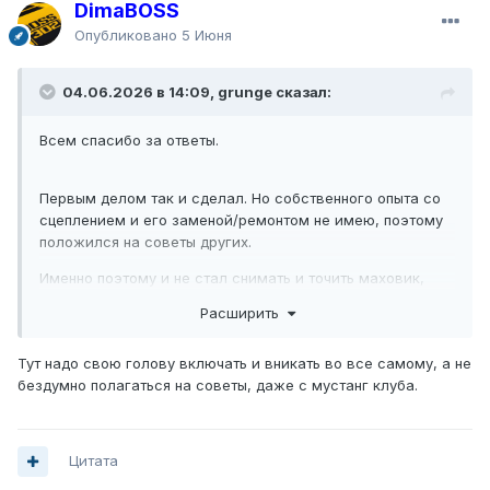
DimaBOSS
Опубликовано
5 Июня
04.06.2026 в 14:09, grunge сказал:
Всем спасибо за ответы.
Первым делом так и сделал. Но собственного опыта со
сцеплением и его заменой/ремонтом не имею, поэтому
положился на советы других.
Именно поэтому и не стал снимать и точить маховик,
потому что опытные люди сказали, что притрется…не
Расширить
притерся.
Тут надо свою голову включать и вникать во все самому, а не
бездумно полагаться на советы, даже с мустанг клуба.
Цитата