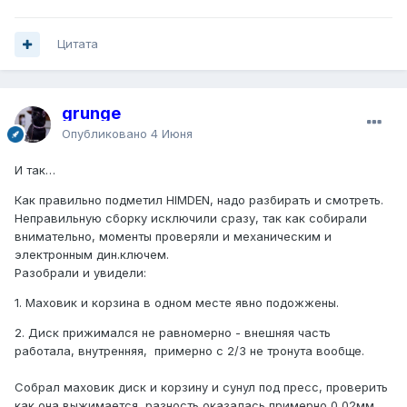
По какой-то специфической прикатке инфы не нашел (как
например в инструкции к карбоно-керамическим
Цитата
колодкам было).
Попробовал помыть сцепу жидкостью для очистки
grunge
тормозов. Результат: дрожание колес пропало, при
Опубликовано
4 Июня
отпускании педали сцепления на 50-60% машина
начинает плавно двигаться, если отпустить порезче на
И так…
65% появляется небольшая вибрация. Можно тронуться
плавно. Но через 10-15 км все вернулось в изначальную
Как правильно подметил HIMDEN, надо разбирать и смотреть.
точку.
Неправильную сборку исключили сразу, так как собирали
внимательно, моменты проверяли и механическим и
Может кто сталкивался с подобным, или подскажет
электронным дин.ключем.
какие мысли?
Разобрали и увидели:
1. Маховик и корзина в одном месте явно подожжены.
2. Диск прижимался не равномерно - внешняя часть
работала, внутренняя, примерно с 2/3 не тронута вообще.
Собрал маховик диск и корзину и сунул под пресс, проверить
как она выжимается, разность оказалась примерно 0,02мм.