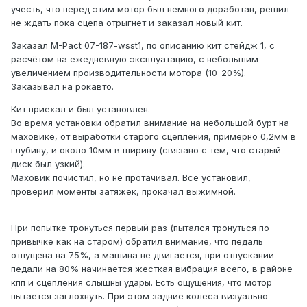
учесть, что перед этим мотор был немного доработан, решил
не ждать пока сцепа отрыгнет и заказал новый кит.
Заказал M-Pact 07-187-wsst1, по описанию кит стейдж 1, с
расчётом на ежедневную эксплуатацию, с небольшим
увеличением производительности мотора (10-20%).
Заказывал на рокавто.
Кит приехал и был установлен.
Во время установки обратил внимание на небольшой бурт на
маховике, от выработки старого сцепления, примерно 0,2мм в
глубину, и около 10мм в ширину (связано с тем, что старый
диск был узкий).
Маховик почистил, но не протачивал. Все установил,
проверил моменты затяжек, прокачал выжимной.
При попытке тронуться первый раз (пытался тронуться по
привычке как на старом) обратил внимание, что педаль
отпущена на 75%, а машина не двигается, при отпускании
педали на 80% начинается жесткая вибрация всего, в районе
кпп и сцепления слышны удары. Есть ощущения, что мотор
пытается заглохнуть. При этом задние колеса визуально