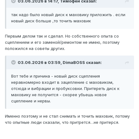
03.06.2026 в 14:17, Тимофей сказал:
ощущения, что мотор пытается заглохнуть. При этом
задние колеса визуально дрожат и будто пытаются
сорваться/пробуксовать. Если в этот момент отпустить
так надо было новый диск к маховику приложить . если
педаль сцепления, машина с вибрацией и ударом в кпп и
новый диск больше ,то точить маховик
резким рывком начнет движение. Если пытаться
подгазовать немного в этот момент события
Первым делом так и сделал. Но собственного опыта со
развиваются по двум вариантам: 1. Получается начать
сцеплением и его заменой/ремонтом не имею, поэтому
движение без вибрации и ударов, но получается как
положился на советы других.
быстрый старт. Парковаться не реально. 2. Появляется
вибрация, слышно как сцепа начинает буксовать,
03.06.2026 в 03:59, DimaBOSS сказал:
появляется характерный запах. Тронуться плавно опять
не получается. Парковаться не реально.
Вот тебе и причина - новый диск сцепления
Почитал форум, почитал интернет, поговорил с опытными
неравномерно входит в зацепление с маховиком,
людьми, в итоге решил покататься чуть, может
отсюда и вибрации и пробуксовки. Притереть диск к
приработается…после 400 км, особо ничего не
маховику не получится - скорее убьешь новое
поменялось. Из них 200 км по загородной дороге,
сцепление и нервы.
старался часто переключаться 3-4-5 передачи (на ходу
кстати практически никаких проблем, пробуксовок,
Именно поэтому и не стал снимать и точить маховик, потому
вибраций и ударов), и 200 км ночью по городу,
что опытные люди сказали, что притрется…не притерся.
соответственно 1-2-3 передачи, старался трогаться как
можно плавнее, в целом даже получалось ок. Но как
только начинаю парковаться - жопа.