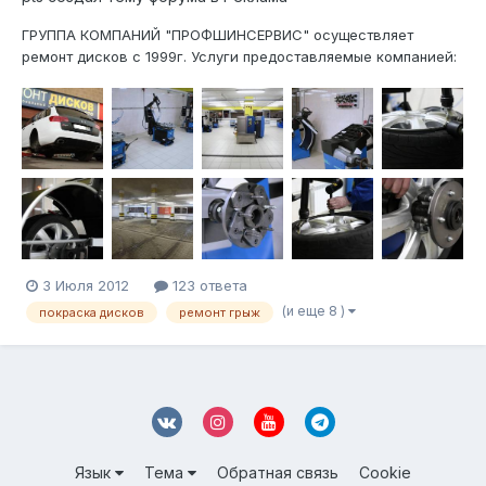
ГРУППА КОМПАНИЙ "ПРОФШИНСЕРВИС" осуществляет
ремонт дисков с 1999г. Услуги предоставляемые компанией:
-Профессиональный ремонт и шиномонтаж на оборудовании
HOFMANN любой сложности в т.ч. низкопрофильной резины,
RUNFLAT и PAX (бронированной). -Ремонт и ПОРОШКОВАЯ
покраска лит...
3 Июля 2012
123 ответа
(и еще 8 )
покраска дисков
ремонт грыж
Язык
Тема
Обратная связь
Cookie