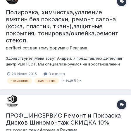
Полировка, химчистка,удаление
вмятин без покраски, ремонт салона
(кожа, пластик, ткань),защитные
покрытия, тонировка/оклейка,ремонт
стекол.
perffect создал тему форума в
Реклама
Здравствуйте! Меня зовут Андрей, я представляю детейлинг
центр PERFFECT. Мы специализируемся на восстановлении
лакокрасочного покрытия автомобиля,мойке подкапотного
26 Июня 2015
3 ответа
пространства с нашей ответственностью, нанесении
(и еще 8 )
полировка
химчистка
защитных составов на кузов, стекла, элементы салона,
химчистке, восстановлении и ремо...
ПРОФШИНСЕРВИС Ремонт и Покраска
Дисков Шиномонтаж СКИДКА 10%
pts создал тему форума в
Реклама