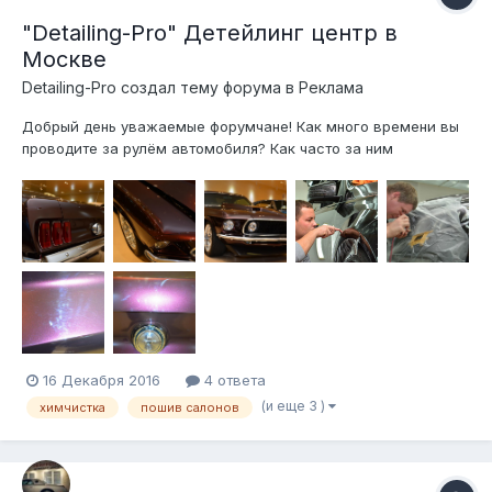
"Detailing-Pro" Детейлинг центр в
Москве
Detailing-Pro создал тему форума в
Реклама
Добрый день уважаемые форумчане! Как много времени вы
проводите за рулём автомобиля? Как часто за ним
ухаживаете? В сумасшедшем ритме большого города не
всегда хватает времени ухаживать за своим автомобилем,
но все мы любим чистоту и порядок, а что самое главное
хотим чтобы наши машины был...
16 Декабря 2016
4 ответа
(и еще 3 )
химчистка
пошив салонов