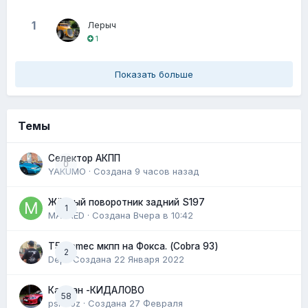
1
Лерыч
1
Показать больше
Темы
Селектор АКПП
0
YAKUMO · Создана
9 часов назад
Жёлтый поворотник задний S197
1
MAXRED · Создана
Вчера в 10:42
T5 tremec мкпп на Фокса. (Cobra 93)
2
Dep · Создана
22 Января 2022
Кардан -КИДАЛОВО
58
psi-hoz · Создана
27 Февраля