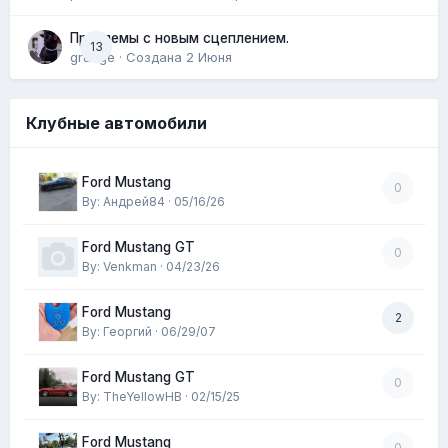
Проблемы с новым сцеплением.
13
grunge · Создана
2 Июня
Клубные автомобили
Ford Mustang
0
By: Андрей84 · 05/16/26
Ford Mustang GT
0
By: Venkman · 04/23/26
Ford Mustang
2
By: Георгий · 06/29/07
Ford Mustang GT
0
By: TheYellowHB · 02/15/25
Ford Mustang
0