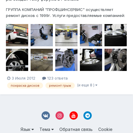
ГРУППА КОМПАНИЙ "ПРОФШИНСЕРВИС" осуществляет
ремонт дисков с 1999г. Услуги предоставляемые компанией:
-Профессиональный ремонт и шиномонтаж на оборудовании
HOFMANN любой сложности в т.ч. низкопрофильной резины,
RUNFLAT и PAX (бронированной). -Ремонт и ПОРОШКОВАЯ
покраска лит...
3 Июля 2012
123 ответа
(и еще 8 )
покраска дисков
ремонт грыж
Язык
Тема
Обратная связь
Cookie