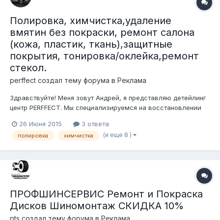
Полировка, химчистка,удаление
вмятин без покраски, ремонт салона
(кожа, пластик, ткань),защитные
покрытия, тонировка/оклейка,ремонт
стекол.
perffect создал тему форума в
Реклама
Здравствуйте! Меня зовут Андрей, я представляю детейлинг
центр PERFFECT. Мы специализируемся на восстановлении
лакокрасочного покрытия автомобиля,мойке подкапотного
26 Июня 2015
3 ответа
пространства с нашей ответственностью, нанесении
(и еще 8 )
полировка
химчистка
защитных составов на кузов, стекла, элементы салона,
химчистке, восстановлении и ремо...
ПРОФШИНСЕРВИС Ремонт и Покраска
Дисков Шиномонтаж СКИДКА 10%
pts создал тему форума в
Реклама