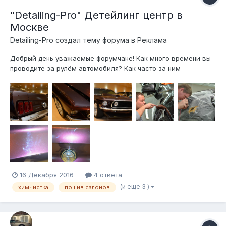
"Detailing-Pro" Детейлинг центр в
Москве
Detailing-Pro создал тему форума в
Реклама
Добрый день уважаемые форумчане! Как много времени вы
проводите за рулём автомобиля? Как часто за ним
ухаживаете? В сумасшедшем ритме большого города не
всегда хватает времени ухаживать за своим автомобилем,
но все мы любим чистоту и порядок, а что самое главное
хотим чтобы наши машины был...
16 Декабря 2016
4 ответа
(и еще 3 )
химчистка
пошив салонов