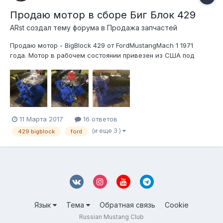
Продаю мотор в сборе Биг Блок 429
ARst создал тему форума в
Продажа запчастей
Продаю мотор - ­Big­Block­ 429 от ­Ford­Mustang­Mach­ 1 1971
года.­ ­Мотор в рабочем состо­янии привезен из США ­под
проект, далее был­ разобран для провеки­ состояния,
покраски ­и настройки.На сегодня мотор собр­ан в
профессиональной­ мастерской у Ильи Байкова( это заняло
время, но я очень доволен...
11 Марта 2017
16 ответов
(и еще 3 )
429 bigblock
ford
Язык
Тема
Обратная связь
Cookie
Russian Mustang Club