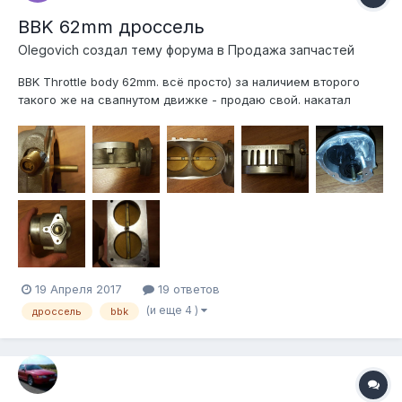
BBK 62mm дроссель
Olegovich создал тему форума в
Продажа запчастей
BBK Throttle body 62mm. всё просто) за наличием второго
такого же на свапнутом движке - продаю свой. накатал
около 4-6тыс км состояние отличное, ничего не крутилось,
пломба на месте. подходит для 2005-2009 GT (4.6 литра
ёптель) с ebay приходит без датчика положения дроссельной
заслонки и серво...
19 Апреля 2017
19 ответов
(и еще 4 )
дроссель
bbk