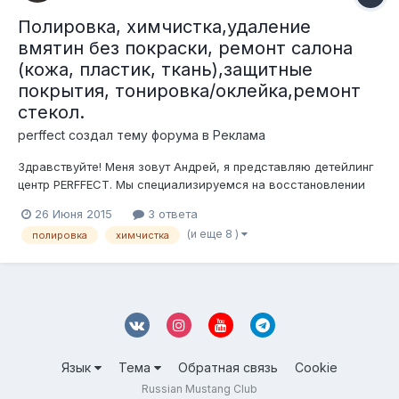
Полировка, химчистка,удаление
вмятин без покраски, ремонт салона
(кожа, пластик, ткань),защитные
покрытия, тонировка/оклейка,ремонт
стекол.
perffect создал тему форума в
Реклама
Здравствуйте! Меня зовут Андрей, я представляю детейлинг
центр PERFFECT. Мы специализируемся на восстановлении
лакокрасочного покрытия автомобиля,мойке подкапотного
26 Июня 2015
3 ответа
пространства с нашей ответственностью, нанесении
(и еще 8 )
полировка
химчистка
защитных составов на кузов, стекла, элементы салона,
химчистке, восстановлении и ремо...
Язык
Тема
Обратная связь
Cookie
Russian Mustang Club