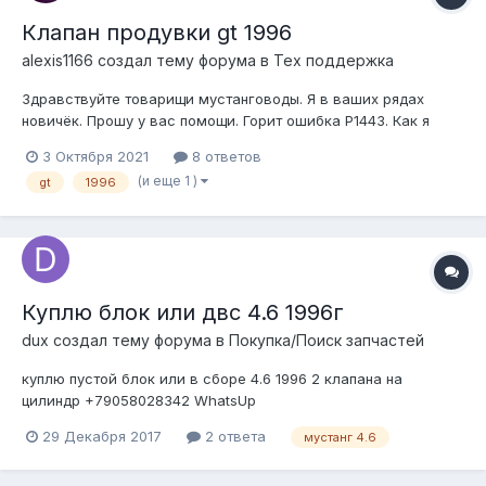
Клапан продувки gt 1996
alexis1166 создал тему форума в
Тех поддержка
Здравствуйте товарищи мустанговоды. Я в ваших рядах
новичёк. Прошу у вас помощи. Горит ошибка P1443. Как я
понял, это ошибка по клапану продувки адсорбера или
3 Октября 2021
8 ответов
шланг забился между баком и адсорбером. Подскажите
(и еще 1 )
gt
1996
пожалуйста как найти этот клапан. А если есть заказной
номер этого клапана, может кто меня...
Куплю блок или двс 4.6 1996г
dux создал тему форума в
Покупка/Поиск запчастей
куплю пустой блок или в сборе 4.6 1996 2 клапана на
цилиндр +79058028342 WhatsUp
29 Декабря 2017
2 ответа
мустанг 4.6