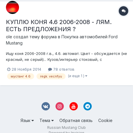
КУПЛЮ КОНЯ 4.6 2006-2008 - ЛЯМ.
ЕСТЬ ПРЕДЛОЖЕНИЯ ?
ole создал тему форума в
Покупка автомобилей Ford
Mustang
Ищу коня 2006-2008 г.в., 4.6. автомат. Цвет - обсуждается (не
красный, не серый)... Кузов/интерьер стоковый, с
минимальными изменениями. Интересует авто небитое
28 Ноября 2014
78 ответов
(царапины не в счет) Бюджет - 1 млн. Кто подскажет, что есть
(и еще 1 )
мустанг 4.6
regk. vecnfyu
посмотреть на сегодня ? Есть еще вопрос. Сам нахожусь в
Москве. Как оценить те...
Язык
Тема
Обратная связь
Cookie
Russian Mustang Club
Powered by Invision