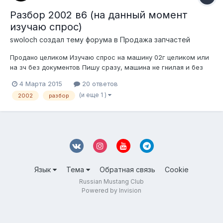
Разбор 2002 в6 (на данный момент
изучаю спрос)
swoloch создал тему форума в
Продажа запчастей
Продано целиком Изучаю спрос на машину 02г целиком или
на зч без документов Пишу сразу, машина не гнилая и без
ржавчины (если только за пол года простоя что то
4 Марта 2015
20 ответов
появилось) в рф с 2010г Пострадала пассажирская сторона
(и еще 1 )
2002
разбор
и ее подвеска, на данный момент машина передвигается
сама. новый рычаг, тяга, наконе...
Язык
Тема
Обратная связь
Cookie
Russian Mustang Club
Powered by Invision