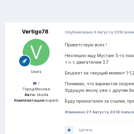
Vertigo78
Опубликовано
9 Августа 2018
(изм
Приветствую всех !
Неспешно ищу Мустанг 5-го покол
т.ч. с двигателем 3.7
Users
Бюджет на текущий момент 1-1,2
1
Понимаю, что вариантов скорее 
Город:
Москва
будущую весну уже с другим б
Авто:
skoda
Комплектация:
superb
Буду признателен за ссылки, пр
Изменено
27 Августа 2018
пользо
Цитата