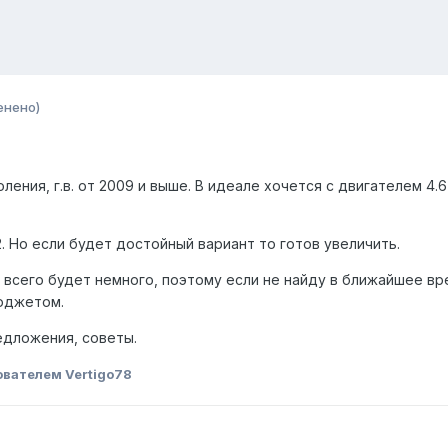
енено)
ения, г.в. от 2009 и выше. В идеале хочется с двигателем 4.6
. Но если будет достойный вариант то готов увеличить.
всего будет немного, поэтому если не найду в ближайшее вре
юджетом.
едложения, советы.
вателем Vertigo78