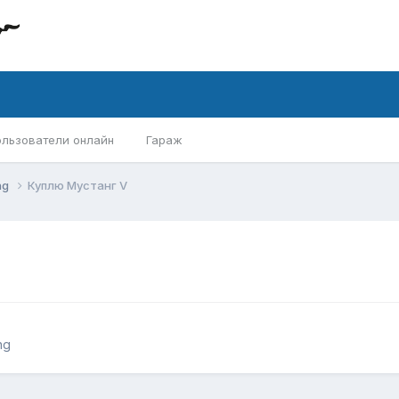
ользователи онлайн
Гараж
ng
Куплю Мустанг V
ng