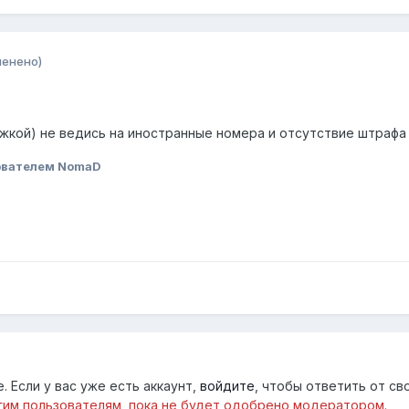
менено)
жкой) не ведись на иностранные номера и отсутствие штрафа 
ователем NomaD
 Если у вас уже есть аккаунт,
войдите
, чтобы ответить от св
им пользователям, пока не будет одобрено модератором.