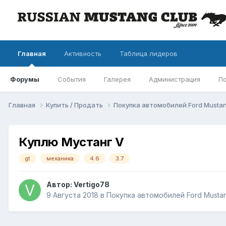
Главная
Активность
Таблица лидеров
Форумы
События
Галерея
Администрация
П
Главная
Купить / Продать
Покупка автомобилей Ford Musta
Куплю Мустанг V
gt
механика
4.6
3.7
Автор: Vertigo78
9 Августа 2018
в
Покупка автомобилей Ford Musta