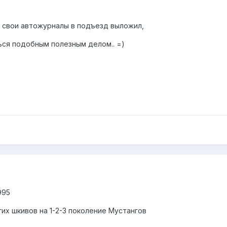
е свои автожурналы в подъезд выложил,
ься подобным полезным делом.. =)
995
гих шкивов на 1-2-3 поколение Мустангов