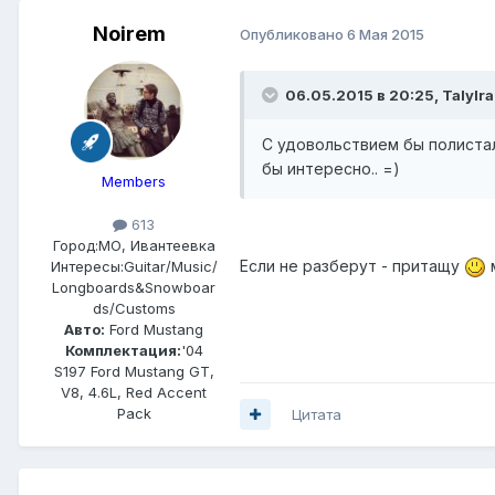
Noirem
Опубликовано
6 Мая 2015
06.05.2015 в 20:25, Talylra
С удовольствием бы полистал
бы интересно.. =)
Members
613
Город:
МО, Ивантеевка
Если не разберут - притащу
Интересы:
Guitar/Music/
Longboards&Snowboar
ds/Customs
Авто:
Ford Mustang
Комплектация:
'04
S197 Ford Mustang GT,
V8, 4.6L, Red Accent
Pack
Цитата