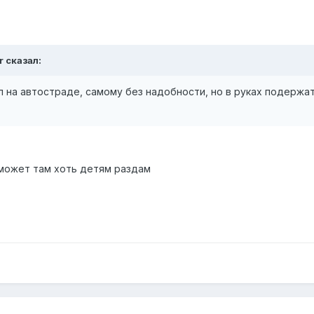
r сказал:
 на автостраде, самому без надобности, но в руках подержа
может там хоть детям раздам