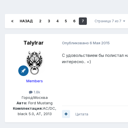
НАЗАД
2
3
4
5
6
7
Страница 7 из 7
Talylrar
Опубликовано
6 Мая 2015
С удовольствием бы полистал н
интересно.. =)
Members
1.8k
Город:
Москва
Авто:
Ford Mustang
Комплектация:
AC/DC,
black 5.0, AT, 2013
Цитата