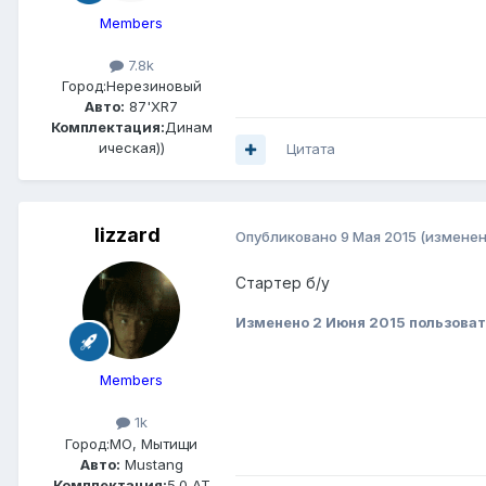
Members
7.8k
Город:
Нерезиновый
Авто:
87'XR7
Комплектация:
Динам
ическая))
Цитата
lizzard
Опубликовано
9 Мая 2015
(изменен
Стартер б/у
Изменено
2 Июня 2015
пользоват
Members
1k
Город:
МО, Мытищи
Авто:
Mustang
Комплектация:
5.0 AT