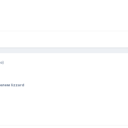
о)
елем lizzard