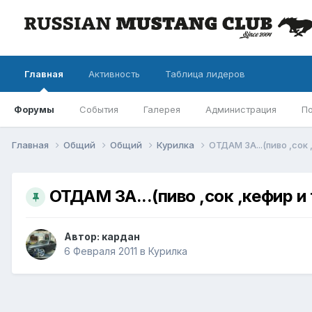
Главная
Активность
Таблица лидеров
Форумы
События
Галерея
Администрация
П
Главная
Общий
Общий
Курилка
ОТДАМ ЗА...(пиво ,сок 
ОТДАМ ЗА...(пиво ,сок ,кефир и
Автор: кардан
6 Февраля 2011
в
Курилка