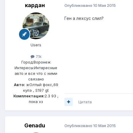
кардан
Опубликовано
10 Мая 2015
Ген а лехсус слил?
Users
7.1k
Город:
Boронеж
Интересы:
Интаресные
авто и все что с ними
связано
Авто:
жОлтый фокс,69
купэ , S197 gt
Комплектация:
2.3 93 ,
пока хз
Цитата
Genadu
Опубликовано
10 Мая 2015