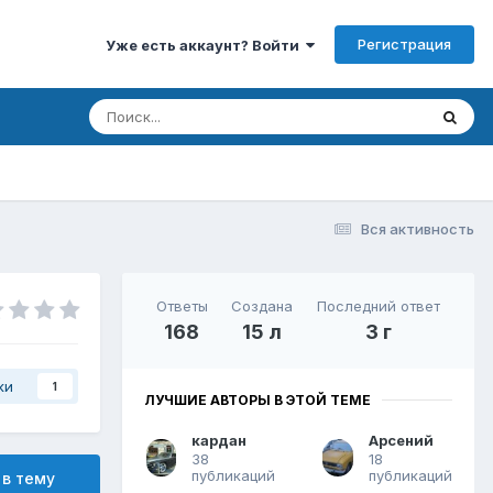
Регистрация
Уже есть аккаунт? Войти
Вся активность
Ответы
Создана
Последний ответ
168
15 л
3 г
ки
1
ЛУЧШИЕ АВТОРЫ В ЭТОЙ ТЕМЕ
кардан
Арсений
38
18
публикаций
публикаций
 в тему