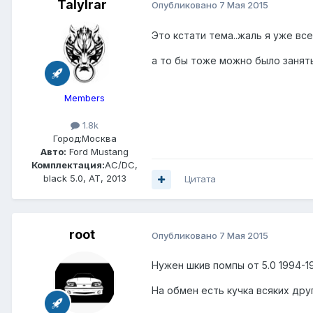
Talylrar
Опубликовано
7 Мая 2015
Это кстати тема..жаль я уже вс
а то бы тоже можно было занят
Members
1.8k
Город:
Москва
Авто:
Ford Mustang
Комплектация:
AC/DC,
black 5.0, AT, 2013
Цитата
root
Опубликовано
7 Мая 2015
Нужен шкив помпы от 5.0 1994-1
На обмен есть кучка всяких дру