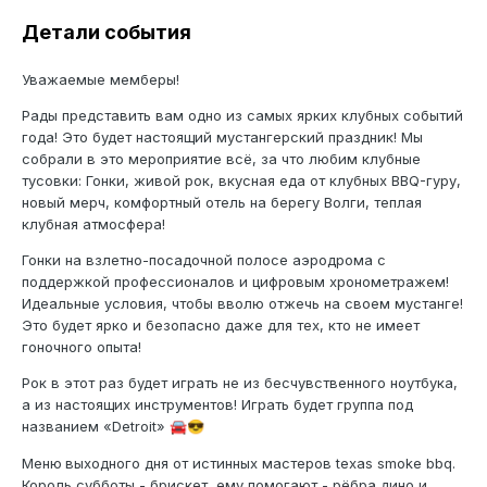
Детали события
Уважаемые мемберы!
Рады представить вам одно из самых ярких клубных событий
года! Это будет настоящий мустангерский праздник! Мы
собрали в это мероприятие всё, за что любим клубные
тусовки: Гонки, живой рок, вкусная еда от клубных BBQ-гуру,
новый мерч, комфортный отель на берегу Волги, теплая
клубная атмосфера!
Гонки на взлетно-посадочной полосе аэродрома с
поддержкой профессионалов и цифровым хронометражем!
Идеальные условия, чтобы вволю отжечь на своем мустанге!
Это будет ярко и безопасно даже для тех, кто не имеет
гоночного опыта!
Рок в этот раз будет играть не из бесчувственного ноутбука,
а из настоящих инструментов! Играть будет группа под
названием «Detroit»
🚘
😎
Меню
выходного дня от истинных мастеров texas smoke bbq.
Король субботы - брискет, ему помогают - рёбра дино и