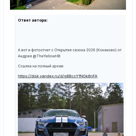
Ответ автора:
А вот и фотоотчет с Открытия сезона 2026 (Конаково) от
Андрея
@TheYellowHB
Ссылка на полный архив:
https://disk.yandex.ru/d/g8BccYfNGk8nFA