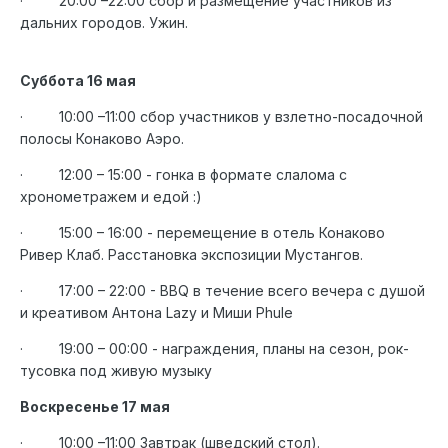
·
20:00 –22:00 сбор и размещение участников из
дальних городов. Ужин.
Суббота 16 мая
·
10:00 –11:00 сбор участников у взлетно-посадочной
полосы Конаково Аэро.
·
12:00 – 15:00 - гонка в формате слалома с
хронометражем и едой :)
·
15:00 – 16:00 - перемещение в отель Конаково
Ривер Клаб. Расстановка экспозиции Мустангов.
·
17:00 – 22:00 - BBQ в течение всего вечера с душой
и креативом Антона Lazy и Миши Phule
·
19
:
00 – 00:00 - награждения, планы на сезон
, рок-
тусовка под живую музыку
Воскресенье 17 мая
·
10:00 –11:00 Завтрак (шведский стол).