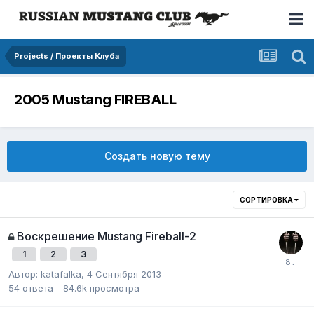
Projects / Проекты Клуба
2005 Mustang FIREBALL
Создать новую тему
СОРТИРОВКА
Воскрешение Mustang Fireball-2
1
2
3
Автор:
katafalka
,
4 Сентября 2013
54
ответа
84.6k
просмотра