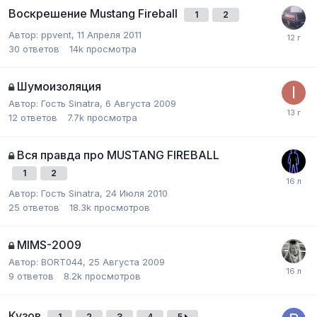
Воскрешение Mustang Fireball
1
2
Автор:
ppvent
,
11 Апреля 2011
30
ответов
14k
просмотра
Шумоизоляция
Автор:
Гость Sinatra
,
6 Августа 2009
12
ответов
7.7k
просмотра
Вся правда про MUSTANG FIREBALL
1
2
Автор:
Гость Sinatra
,
24 Июля 2010
25
ответов
18.3k
просмотров
MIMS-2009
Автор:
BORT044
,
25 Августа 2009
9
ответов
8.2k
просмотров
Кузов
1
2
3
4
5