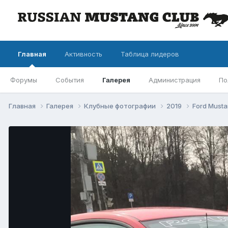
Главная
Активность
Таблица лидеров
Форумы
События
Галерея
Администрация
По
Главная
Галерея
Клубные фотографии
2019
Ford Musta