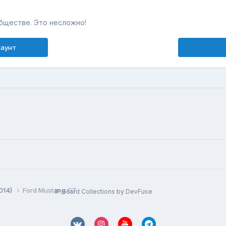
бществе. Это несложно!
каунт
014)
Ford Mustang GT
IP.Board Collections by DevFuse