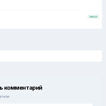
Default
ть комментарий
атели