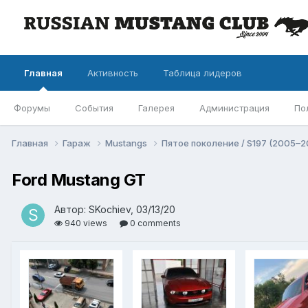
Главная
Активность
Таблица лидеров
Форумы
События
Галерея
Администрация
По
Главная
Гараж
Mustangs
Пятое поколение / S197 (2005–2
Ford Mustang GT
Автор: SKochiev, 03/13/20
940 views
0 comments