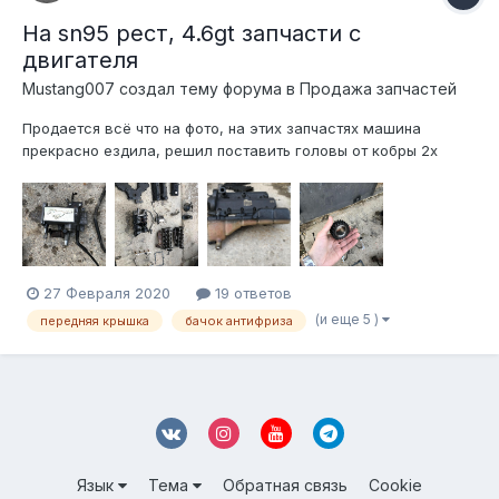
На sn95 рест, 4.6gt запчасти с
двигателя
Mustang007 создал тему форума в
Продажа запчастей
Продается всё что на фото, на этих запчастях машина
прекрасно ездила, решил поставить головы от кобры 2х
вальные и много запчастей лишних осталось. Московская
область, если кому надо, отправлю транспортной
27 Февраля 2020
19 ответов
(и еще 5 )
передняя крышка
бачок антифриза
Язык
Тема
Обратная связь
Cookie