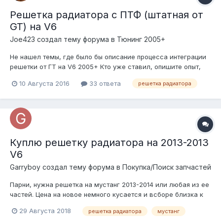
Решетка радиатора с ПТФ (штатная от
GT) на V6
Joe423 создал тему форума в
Тюнинг 2005+
Не нашел темы, где было бы описание процесса интеграции
решетки от ГТ на V6 2005+ Кто уже ставил, опишите опыт,
если заказать решетку от ГТ, встает ли она без особых
10 Августа 2016
33 ответа
решетка радиатора
проблем на V6? Надо ли сразу докупать к ней оригинальные
ПТФ или можно взять какие то универсальные у нас тут и их
присобачить? Е...
Куплю решетку радиатора на 2013-2013
V6
Garryboy создал тему форума в
Покупка/Поиск запчастей
Парни, нужна решетка на мустанг 2013-2014 или любая из ее
частей. Цена на новое немного кусается и всборе близка к
30000р. готов рассмотреть любые варианты. сам в москве,
29 Августа 2018
решетка радиатора
мустанг
могу и заехать, чтобы не отправлять.