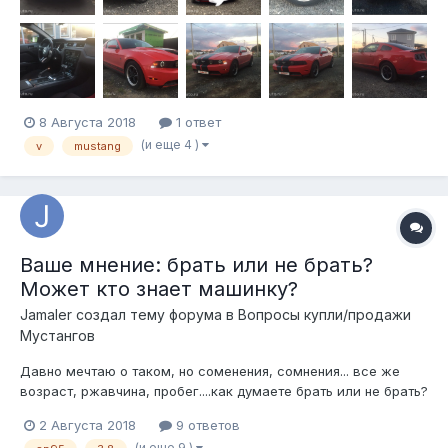
8 Августа 2018
1 ответ
(и еще 4 )
v
mustang
Ваше мнение: брать или не брать?
Может кто знает машинку?
Jamaler создал тему форума в
Вопросы купли/продажи
Мустангов
Давно мечтаю о таком, но соменения, сомнения... все же
возраст, ржавчина, пробег....как думаете брать или не брать?
Смогу ли продать за адекватную цену если сам не смогу
2 Августа 2018
9 ответов
заняться ремонтом (устранение ржавчины, чтоб все
(и еще 9 )