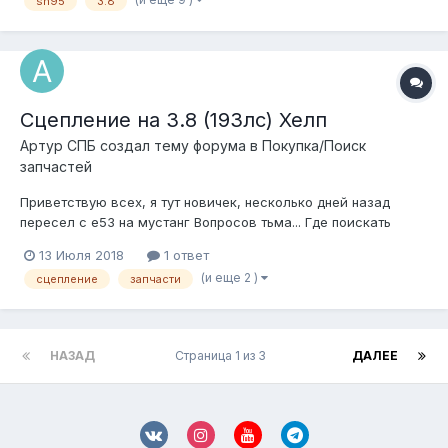
sn95
3.8
работало... подтеки жидкостей и т.д.)? Вот ссылка на
объявление: https:...
Сцепление на 3.8 (193лс) Хелп
Артур СПБ создал тему форума в
Покупка/Поиск
запчастей
Приветствую всех, я тут новичек, несколько дней назад
пересел с е53 на мустанг Вопросов тьма... Где поискать
запчасти, и может есть кто из спб с такими же машинами?
13 Июля 2018
1 ответ
2001 год 3.8 механика 193 лс. С топливным насосом
(и еще 2 )
сцепление
запчасти
разобрался поставил бош от уазика на 110 литров, вроде
едет.Делать много все...
НАЗАД
Страница 1 из 3
ДАЛЕЕ