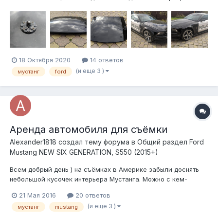
состояние, не бит не крашен , на капоте установлены
Фальшзамки , приклеены на двухсторонний скотч, легко
снять без повреждения лака красного покрытия. Вячеслав
+7-915-11-000...
18 Октября 2020
14 ответов
(и еще 3 )
мустанг
ford
Аренда автомобиля для съёмки
Alexander1818 создал тему форума в
Общий раздел Ford
Mustang NEW SIX GENERATION, S550 (2015+)
Всем добрый день ) на съёмках в Америке забыли доснять
небольшой кусочек интерьера Мустанга. Можно с кем-
нибудь договориться, естественно не бесплатно при вас
21 Мая 2016
20 ответов
заснять этот кусочек? Интересует 6 поколение
(и еще 3 )
мустанг
mustang