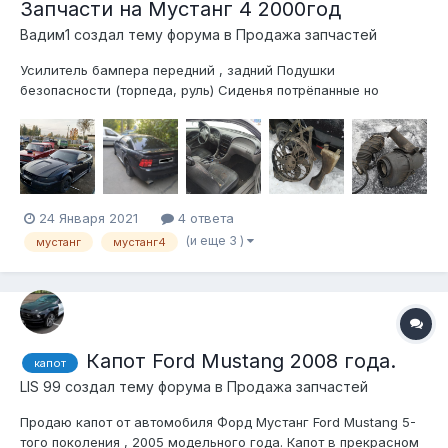
Запчасти на Мустанг 4 2000год
Вадим1 создал тему форума в
Продажа запчастей
Усилитель бампера передний , задний Подушки
безопасности (торпеда, руль) Сиденья потрёпанные но
механизмы рабочие Дмрв, радиатор кондиционера,
радиатор охлаждения, насос Гура, вентилятор, бачок
расширительный, ЭБУ. Выхлопная система Спойлер
89112318883 СПб
24 Января 2021
4 ответа
(и еще 3 )
мустанг
мустанг4
Капот Ford Mustang 2008 года.
капот
LIS 99 создал тему форума в
Продажа запчастей
Продаю капот от автомобиля Форд Мустанг Ford Mustang 5-
того поколения , 2005 модельного года. Капот в прекрасном