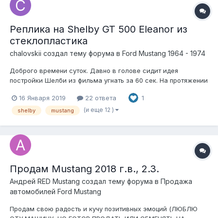
Реплика на Shelby GT 500 Eleanor из
стеклопластика
chalovskii создал тему форума в
Ford Mustang 1964 - 1974
Доброго времени суток. Давно в голове сидит идея
постройки Шелби из фильма угнать за 60 сек. На протяжении
нескольких лет готовился к этому. Сначала были сняты
16 Января 2019
22 ответа
1
матрицы с оригинального мустанга 1968г После снятия
матриц довел их до ума и собрал в металлическом каркасе
(и еще 12 )
shelby
mustang
Далее у...
Продам Mustang 2018 г.в., 2.3.
Андрей RED Mustang создал тему форума в
Продажа
автомобилей Ford Mustang
Продам свою радость и кучу позитивных эмоций (ЛЮБЛЮ