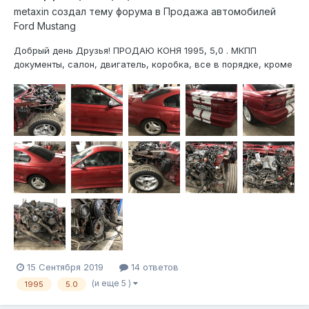
metaxin создал тему форума в
Продажа автомобилей
Ford Mustang
Добрый день Друзья! ПРОДАЮ КОНЯ 1995, 5,0 . МКПП
документы, салон, двигатель, коробка, все в порядке, кроме
передка надо крылья, бампер, лонжерону, капот, телевизор,
радиаторы, фары, если у кого есть опыт и время прошу
помочь советом как и что делать. машина в сервисе в
Заокске,...
15 Сентября 2019
14 ответов
(и еще 5 )
1995
5.0