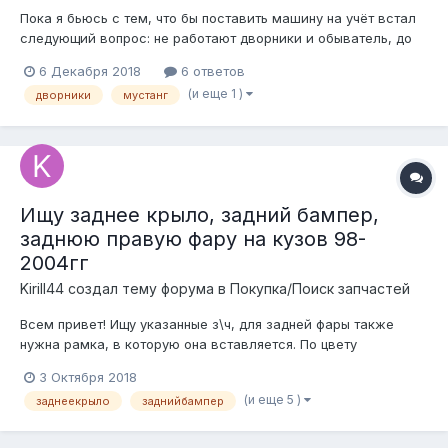
Пока я бьюсь с тем, что бы поставить машину на учёт встал
следующий вопрос: не работают дворники и обыватель, до
тех пор пока машина не прогреется. Те ты садишься, едешь,
6 Декабря 2018
6 ответов
дворники не пашут (вместе с ними не работает и движение
(и еще 1 )
дворники
мустанг
сидения вперёд/назад). Встречали такое и как лечить? Еще
заметил что...
Ищу заднее крыло, задний бампер,
заднюю правую фару на кузов 98-
2004гг
Kirill44 создал тему форума в
Покупка/Поиск запчастей
Всем привет! Ищу указанные з\ч, для задней фары также
нужна рамка, в которую она вставляется. По цвету
пожелания - черный или близкий к черном (но не критично).
3 Октября 2018
Благодарю.
(и еще 5 )
заднеекрыло
заднийбампер