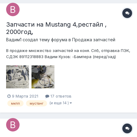
Запчасти на Mustang 4,рестайл ,
2000год,
Вадим1 создал тему форума в
Продажа запчастей
В продаже множество запчастей на коня. Спб, отправка ПЭК,
СДЭК 89112318883 Вадим Кузов: -Бампера (перед/зад)
-Крылья перед (оба) -Двери (обе) -Накладки порогов -Капот
-петли капота -замок капота -Крышка багажника -спойлер
-обрез кузова (до стаканов) -стек...
9 Марта 2021
17 ответов
(и еще 14 )
мкпп
мустанг