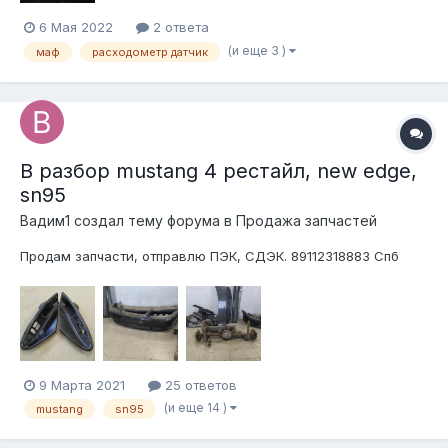
6 Мая 2022
2 ответа
(и еще 3 )
маф
расходометр датчик
В разбор mustang 4 рестайл, new edge,
sn95
Вадим1 создал тему форума в
Продажа запчастей
Продам запчасти, отправлю ПЭК, СДЭК. 89112318883 Спб
9 Марта 2021
25 ответов
(и еще 14 )
mustang
sn95