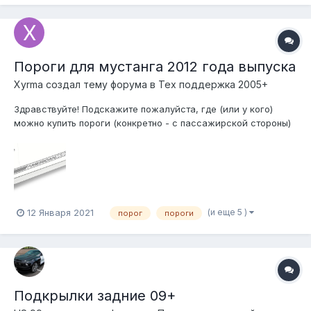
Пороги для мустанга 2012 года выпуска
Xyrma создал тему форума в
Тех поддержка 2005+
Здравствуйте! Подскажите пожалуйста, где (или у кого)
можно купить пороги (конкретно - с пассажирской стороны)
для станга 2012 года второй рестайлинг? Нужен вот такой,
как на фото, то есть ровный по всей длине, без всяких
рельефных штук, переходов, скосов, выемок и т.д.
Оказалось, они быва...
(и еще 5 )
12 Января 2021
порог
пороги
Подкрылки задние 09+