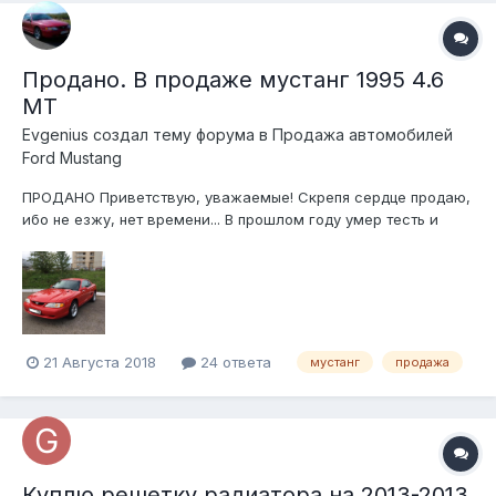
Продано. В продаже мустанг 1995 4.6
МТ
Evgenius создал тему форума в
Продажа автомобилей
Ford Mustang
ПРОДАНО Приветствую, уважаемые! Скрепя сердце продаю,
ибо не езжу, нет времени... В прошлом году умер тесть и
умер отец - 2 дачи тащу - нет ни на что времени Вся история
на драйв2, в поиске Мустанг Набережные Челны Хочу 350,
но продам за 333 т.р. https://www.avit...
21 Августа 2018
24 ответа
мустанг
продажа
Куплю решетку радиатора на 2013-2013