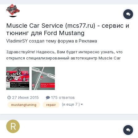
Muscle Car Service (mcs77.ru) - сервис и
тюнинг для Ford Mustang
VladimirSY создал тему форума в
Реклама
Здравствуйте! Надеюсь, Вам будет интересно узнать, что
открылся специализированный автотехцентр Muscle Car
Service для американских маслкаров. Цель была сделать
техцентр, в котором владельцы Ford Mustang и других
американских автомобилей смогут решить практически
любые зада...
27 Июня 2015
175 ответов
(и еще 7 )
mustangtuning
repair