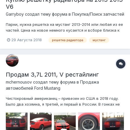
V6
Garryboy создал тему форума в
Покупка/Поиск запчастей
Парни, нужна решетка на мустанг 2013-2014 или любая из ее
частей. Цена на новое немного кусается и всборе близка к
30000р. готов рассмотреть любые варианты. сам в москве,
29 Августа 2018
решетка радиатора
мустанг
могу и заехать, чтобы не отправлять.
Продам 3,7L 2011, V рестайлинг
mchernousov создал тему форума в
Продажа
автомобилей Ford Mustang
Чистокровный американец – привезен из США в 2018 году.
Было два хозяина, я третий, и первый в России. В гонках не
участвовал, только недавно привез.Причина продажи — нет
необходимости. Любые проверки за ваш счет. Автомобиль
зарегистрирован на меня. На гражданина РФ. Ставил на учет
в...