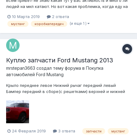
Всем привет! не знаю какая тут у вас активность и много ли
людей на мкп катают. Но вот какая проблемка, когда еду на
всю «маму» (газ в пол) то при переключении с 3-й передачи
10 Марта 2019
2 ответа
на 4-ю происходит странная фигня, как буд_то коробка
(и еще 1 )
мустанг
коробкапередач
перекидывает меня на 2-ю передачу! Сопровождается
треском шумом и с...
Куплю запчасти Ford Mustang 2013
mrstepan3663 создал тему форума в
Покупка
автомобилей Ford Mustang
Крыло переднее левое Нижний рычаг передний левый
Бампер передний в сборе(с решетками) верхней и нижней
Стеклышко на фару переднюю левую, или саму фару целую
Зеркало переднее левое Подушку руля
24 Февраля 2019
3 ответа
запчасти
мустанг