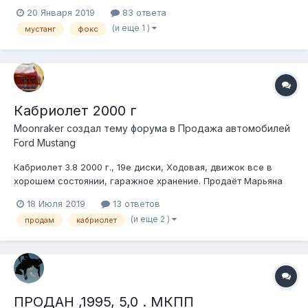
кто поделится ссылкой где продается.
20 Января 2019
83 ответа
(и еще 1 )
мустанг
фокс
Кабриолет 2000 г
Moonraker создал тему форума в
Продажа автомобилей
Ford Mustang
Кабриолет 3.8 2000 г., 19е диски, Ходовая, движок все в
хорошем состоянии, гаражное хранение. Продаёт Марьяна
Sorriso, она в отпуске, на форум не может зайти, вернётся в
18 Июля 2019
13 ответов
начале августа.
(и еще 2 )
продам
кабриолет
ПРОДАН ,1995, 5,0 . МКПП