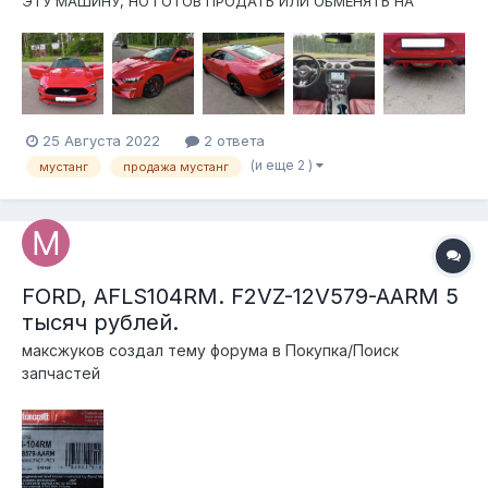
ЭТУ МАШИНУ, НО ГОТОВ ПРОДАТЬ ИЛИ ОБМЕНЯТЬ НА
ТАКУЮ ЖЕ, ИСКЛЮЧИТЕЛЬНО В КУЗОВЕ - КАБРИОЛЕТ)!!!
Машина в отличном состоянии! Ничего делать не нужно!
Покупал с пробегом в 35000. Сейчас 67000. Масло и
фильтра менял пять раз! Стоит полностью новая рези...
25 Августа 2022
2 ответа
(и еще 2 )
мустанг
продажа мустанг
FORD, AFLS104RM. F2VZ-12V579-AARM 5
тысяч рублей.
максжуков создал тему форума в
Покупка/Поиск
запчастей