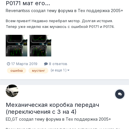
P0171 мат его...
Revenantsss создал тему форума в
Тех поддержка 2005+
Всем привет! Недавно перебрал мотор. Долгая история.
Тепер уже неделю как мучаюсь с ошибкой Р0171 и Р0174.
Обедненная смесь. Уже сделано: 1) Форсунки помыли все ок
2) МАФ сенсор почистили все ок 3) Подсос воздуха
проверил во всех шлангах идушими во впуск. Методом
пришимления искал по...
17 Марта 2019
8 ответов
(и еще 1 )
ошибка
мустанг
Механическая коробка передач
(переключения с 3 на 4)
ED_GT создал тему форума в
Тех поддержка 2005+