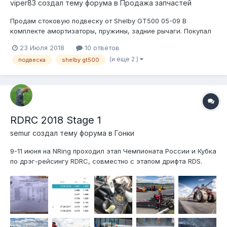
viper83 создал тему форума в
Продажа запчастей
Продам стоковую подвеску от Shelby GT500 05-09 В
комплекте амортизаторы, пружины, задние рычаги. Покупал
на ebay. Пробег около 10к миль, насколько я помню.
23 Июля 2018
10 ответов
Состояние - протереть от пыли. Цена - 300$ Подробные фото
(и еще 2 )
подвеска
shelby gt500
ниже в теме
RDRC 2018 Stage 1
semur создал тему форума в
Гонки
9-11 июня на NRing проходил этап Чемпионата России и Кубка
по дрэг-рейсингу RDRC, совместно с этапом дрифта RDS.
Времени готовиться в этом году не было, поэтому машина
осталась без малейших изменений с прошлого года. Зато
появилось существенное изменение в правилах класса FSL:
теперь заезды вып...