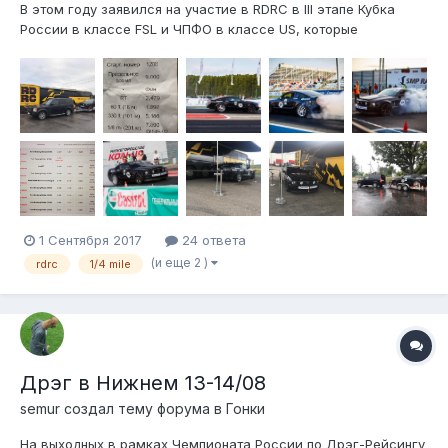
В этом году заявился на участие в RDRC в III этапе Кубка
России в классе FSL и ЧПФО в классе US, которые
проходили 25-27.08.2017 в Нижнем Новгороде. Ездили
вчетвером: я, DeemoNbl4, Basta Grip и Александерос,
механик Саморукова с Анлима. Огромное спасибо парням за
все! Без них бы ничего н...
1 Сентября 2017
24 ответа
(и еще 2 )
rdrc
1/4 mile
Дрэг в Нижнем 13-14/08
semur создал тему форума в
Гонки
На выходных в рамках Чемпионата России по Дрэг-Рейсингу