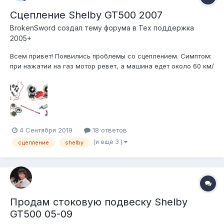
Сцепление Shelby GT500 2007
BrokenSword создал тему форума в
Тех поддержка
2005+
Всем привет! Появились проблемы со сцеплением. Симптом:
при нажатии на газ мотор ревет, а машина едет около 60 км/
ч. Передачи переключаются, но машина быстрее не едет.
Выехал с Парка Культуры нормально, а к гаражу на северо-
востоке приехал уже не быстро. Состояние прогрессирует от
старта к фини...
4 Сентября 2019
18 ответов
(и еще 3 )
сцепление
shelby
Продам стоковую подвеску Shelby
GT500 05-09