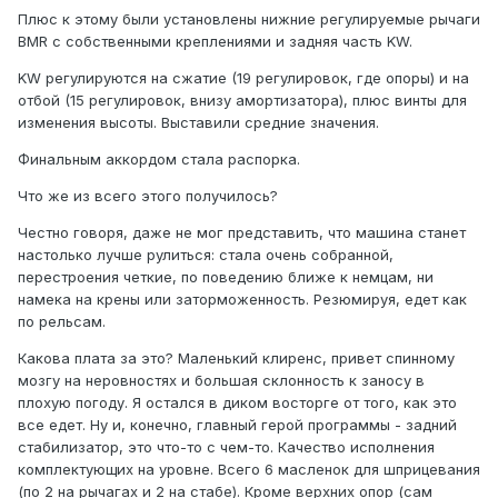
Плюс к этому были установлены нижние регулируемые рычаги
BMR с собственными креплениями и задняя часть KW.
KW регулируются на сжатие (19 регулировок, где опоры) и на
отбой (15 регулировок, внизу амортизатора), плюс винты для
изменения высоты. Выставили средние значения.
Финальным аккордом стала распорка.
Что же из всего этого получилось?
Честно говоря, даже не мог представить, что машина станет
настолько лучше рулиться: стала очень собранной,
перестроения четкие, по поведению ближе к немцам, ни
намека на крены или заторможенность. Резюмируя, едет как
по рельсам.
Какова плата за это? Маленький клиренс, привет спинному
мозгу на неровностях и большая склонность к заносу в
плохую погоду. Я остался в диком восторге от того, как это
все едет. Ну и, конечно, главный герой программы - задний
стабилизатор, это что-то с чем-то. Качество исполнения
комплектующих на уровне. Всего 6 масленок для шприцевания
(по 2 на рычагах и 2 на стабе). Кроме верхних опор (сам