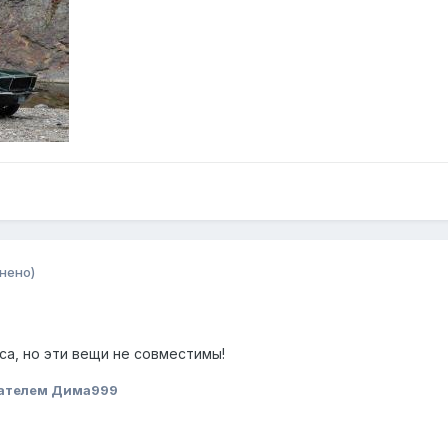
нено)
са, но эти вещи не совместимы!
ателем Дима999