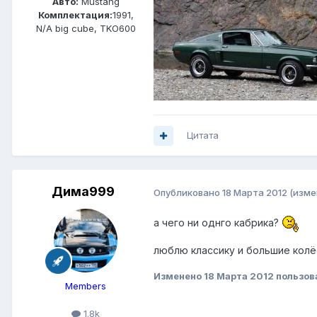
Авто:
Mustang
Комплектация:
1991,
N/A big cube, TKO600
Цитата
Дима999
Опубликовано
18 Марта 2012
(изме
а чего ни однго кабрика?
люблю классику и большие колё
Изменено
18 Марта 2012
пользов
Members
1.8k