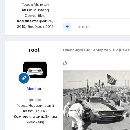
Город:
Мытищи
Авто:
Mustang
Convertible
Комплектация:
V6,
2010; Экобюст 2015
Цитата
root
Опубликовано
19 Марта 2012
(изме
///
Members
7.8k
Город:
Нерезиновый
Авто:
87'XR7
Комплектация:
Динам
ическая))