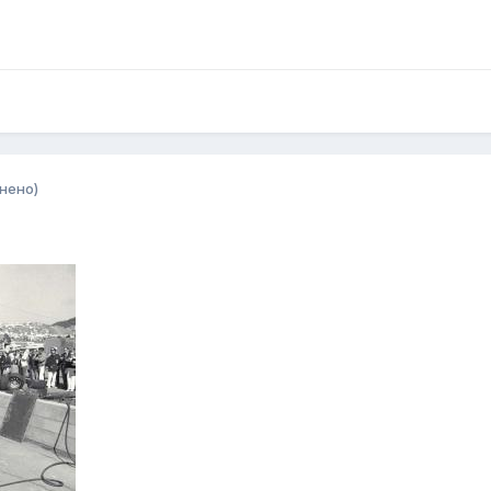
нено)