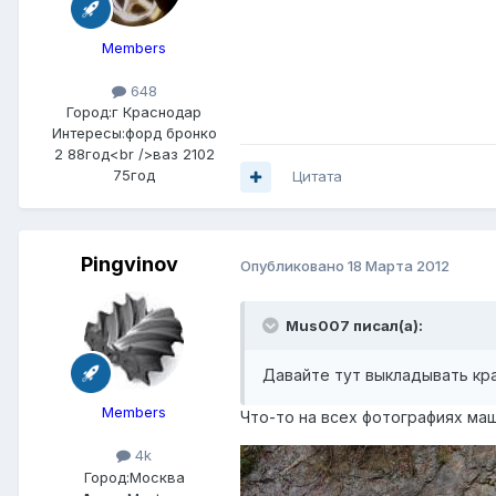
Members
648
Город:
г Краснодар
Интересы:
форд бронко
2 88год<br />ваз 2102
75год
Цитата
Pingvinov
Опубликовано
18 Марта 2012
Mus007 писал(а):
Давайте тут выкладывать кра
Members
Что-то на всех фотографиях ма
4k
Город:
Москва