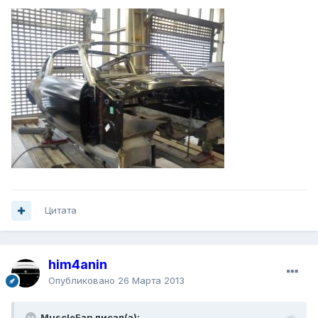
Цитата
him4anin
Опубликовано
26 Марта 2013
MuscleFan писал(а):