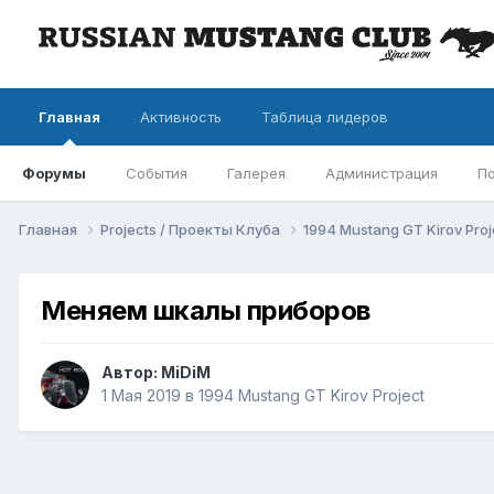
Главная
Активность
Таблица лидеров
Форумы
События
Галерея
Администрация
П
Главная
Projects / Проекты Клуба
1994 Mustang GT Kirov Pro
Меняем шкалы приборов
Автор: MiDiM
1 Мая 2019
в
1994 Mustang GT Kirov Project