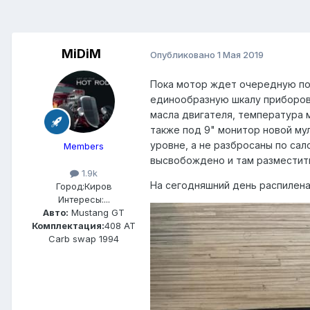
MiDiM
Опубликовано
1 Мая 2019
Пока мотор ждет очередную пор
единообразную шкалу приборов.
масла двигателя, температура м
также под 9" монитор новой му
уровне, а не разбросаны по са
Members
высвобождено и там разместитьс
1.9k
На сегодняшний день распилена
Город:
Киров
Интересы:
...
Авто:
Mustang GT
Комплектация:
408 АТ
Carb swap 1994