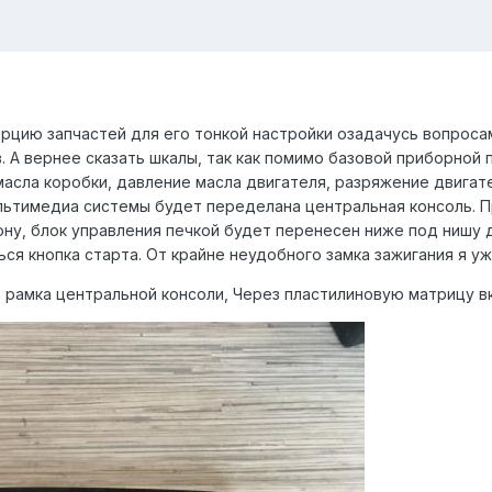
цию запчастей для его тонкой настройки озадачусь вопроса
 А вернее сказать шкалы, так как помимо базовой приборной
асла коробки, давление масла двигателя, разряжение двигате
льтимедиа системы будет переделана центральная консоль. 
лону, блок управления печкой будет перенесен ниже под нишу 
я кнопка старта. От крайне неудобного замка зажигания я уж
 рамка центральной консоли, Через пластилиновую матрицу вк