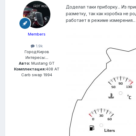
Доделал таки приборку... Из п
разметку, так как коробка не р
работает в режиме измерения...
Members
1.9k
Город:
Киров
Интересы:
...
Авто:
Mustang GT
Комплектация:
408 АТ
Carb swap 1994