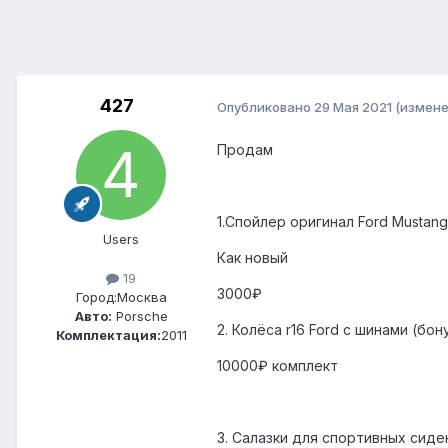
427
Опубликовано
29 Мая 2021
(измене
Продам
1.Спойлер оригинал Ford Mustan
Users
Как новый
19
3000₽
Город:
Москва
Авто:
Porsche
2. Колёса r16 Ford с шинами (бон
Комплектация:
2011
10000₽ комплект
3. Салазки для спортивных сид