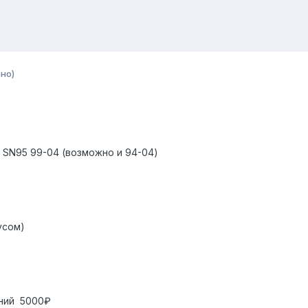
но)
g SN95 99-04 (возможно и 94-04)
усом)
ений 5000₽