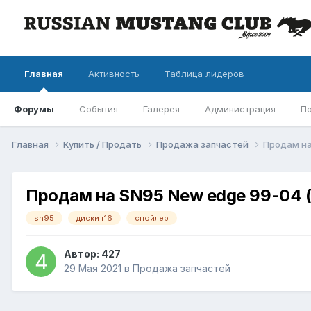
Главная
Активность
Таблица лидеров
Форумы
События
Галерея
Администрация
П
Главная
Купить / Продать
Продажа запчастей
Продам на
Продам на SN95 New edge 99-04 (
sn95
диски r16
спойлер
Автор: 427
29 Мая 2021
в
Продажа запчастей