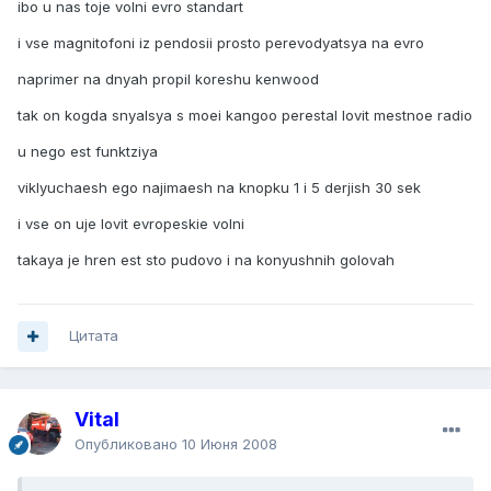
ibo u nas toje volni evro standart
i vse magnitofoni iz pendosii prosto perevodyatsya na evro
naprimer na dnyah propil koreshu kenwood
tak on kogda snyalsya s moei kangoo perestal lovit mestnoe radio
u nego est funktziya
viklyuchaesh ego najimaesh na knopku 1 i 5 derjish 30 sek
i vse on uje lovit evropeskie volni
takaya je hren est sto pudovo i na konyushnih golovah
Цитата
Vital
Опубликовано
10 Июня 2008