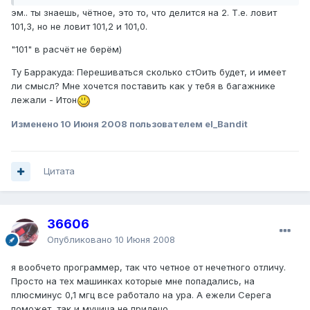
эм.. ты знаешь, чётное, это то, что делится на 2. Т.е. ловит
101,3, но не ловит 101,2 и 101,0.
"101" в расчёт не берём)
Ту Барракуда: Перешиваться сколько стОить будет, и имеет
ли смысл? Мне хочется поставить как у тебя в багажнике
лежали - Итон
Изменено
10 Июня 2008
пользователем el_Bandit
Цитата
36606
Опубликовано
10 Июня 2008
я вообчето программер, так что четное от нечетного отличу.
Просто на тех машинках которые мне попадались, на
плюсминус 0,1 мгц все работало на ура. А ежели Серега
поможет, так и мучица не придецо.