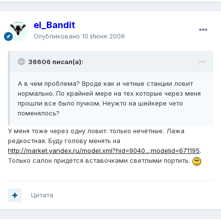
el_Bandit
Опубликовано
10 Июня 2008
36606 писал(а):
А в чем проблема? Вроде как и четные станции ловит
нормально. По крайней мере на тех которые через меня
прошли все было пучком. Неужто на шейкере чето
поменялось?
У меня тоже через одну ловит: только нечётные. Лажа
редкостная. Буду голову менять на
http://market.yandex.ru/model.xml?hid=9040...;modelid=671195
.
Только салон придётся вставочками светлыми портить.
Цитата