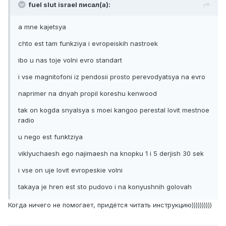
fuel slut israel писал(а):
a mne kajetsya
chto est tam funkziya i evropeiskih nastroek
ibo u nas toje volni evro standart
i vse magnitofoni iz pendosii prosto perevodyatsya na evro
naprimer na dnyah propil koreshu kenwood
tak on kogda snyalsya s moei kangoo perestal lovit mestnoe
radio
u nego est funktziya
viklyuchaesh ego najimaesh na knopku 1 i 5 derjish 30 sek
i vse on uje lovit evropeskie volni
takaya je hren est sto pudovo i na konyushnih golovah
Когда ничего не помогает, придётся читать инструкцию))))))))))