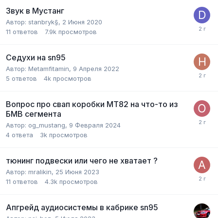
Звук в Мустанг
Автор:
stanbryk§
,
2 Июня 2020
11
ответов
7.9k
просмотров
Седухи на sn95
Автор:
Metamfitamin
,
9 Апреля 2022
5
ответов
4k
просмотров
Вопрос про свап коробки МТ82 на что-то из
БМВ сегмента
Автор:
og_mustang
,
9 Февраля 2024
4
ответа
3k
просмотров
тюнинг подвески или чего не хватает ?
Автор:
mralikin
,
25 Июня 2023
11
ответов
4.3k
просмотров
Апгрейд аудиосистемы в кабрике sn95