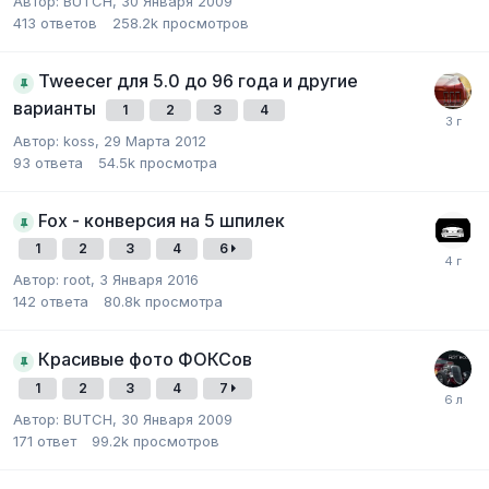
Автор:
BUTCH
,
30 Января 2009
413
ответов
258.2k
просмотров
Tweecer для 5.0 до 96 года и другие
варианты
1
2
3
4
Автор:
koss
,
29 Марта 2012
93
ответа
54.5k
просмотра
Fox - конверсия на 5 шпилек
1
2
3
4
6
Автор:
root
,
3 Января 2016
142
ответа
80.8k
просмотра
Красивые фото ФОКСов
1
2
3
4
7
Автор:
BUTCH
,
30 Января 2009
171
ответ
99.2k
просмотров