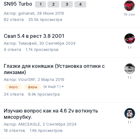
SN95 Turbo
1
2
3
4
Автор:
gohanet
,
28 Июня 2019
82
ответа
35.5k
просмотра
Свап 5.4 в рест 3.8 2001
Автор:
Тимофей
,
30 Сентября 2024
4
ответа
1.7k
просмотров
Глазки для коняшки (Установка оптики с
линзами)
Автор:
VizorSRF
,
2 Марта 2016
(и еще 1 )
depo
фары
24
ответа
8.9k
просмотра
Изучаю вопрос как на 4.6 2v воткнуть
мясорубку.
Автор:
AMCEAGLE
,
2 Сентября 2024
18
ответов
1.6k
просмотров