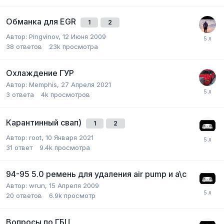
Обманка для EGR
1
2
Автор:
Pingvinov
,
12 Июня 2009
38
ответов
23k
просмотра
Охлаждение ГУР
Автор:
Memphis
,
27 Апреля 2021
3
ответа
4k
просмотров
Карантинный свап)
1
2
Автор:
root
,
10 Января 2021
31
ответ
9.4k
просмотра
94-95 5.0 ремень для удаления air pump и a\c
Автор:
wrun
,
15 Апреля 2009
20
ответов
6.9k
просмотр
Вопросы по ГБЦ