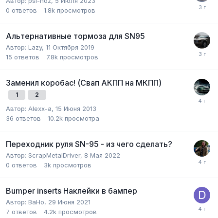
Автор:
psi-hoz
,
5 Июля 2023
0
ответов
1.8k
просмотров
Альтернативные тормоза для SN95
Автор:
Lazy
,
11 Октября 2019
15
ответов
7.8k
просмотров
Заменил коробас! (Свап АКПП на МКПП)
1
2
Автор:
Alexx-a
,
15 Июня 2013
36
ответов
10.2k
просмотра
Переходник руля SN-95 - из чего сделать?
Автор:
ScrapMetalDriver
,
8 Мая 2022
0
ответов
3k
просмотров
Bumper inserts Наклейки в бампер
Автор:
BaHo
,
29 Июня 2021
7
ответов
4.2k
просмотров