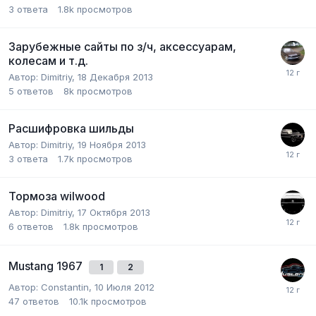
3
ответа
1.8k
просмотров
Зарубежные сайты по з/ч, аксессуарам,
колесам и т.д.
Автор:
Dimitriy
,
18 Декабря 2013
5
ответов
8k
просмотров
Расшифровка шильды
Автор:
Dimitriy
,
19 Ноября 2013
3
ответа
1.7k
просмотров
Тормоза wilwood
Автор:
Dimitriy
,
17 Октября 2013
6
ответов
1.8k
просмотров
Mustang 1967
1
2
Автор:
Constantin
,
10 Июля 2012
47
ответов
10.1k
просмотров