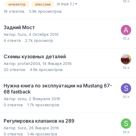
(и еще 2 )
инжектор
классика
16
ответов
3.9k
просмотров
Задний Мост
Автор:
Suro
,
4 Октября 2015
4
ответа
2.7k
просмотр
Схемы кузовных деталей
Автор:
profan2004
,
14 Января 2016
20
ответов
4.9k
просмотров
Нужна книга по эксплуатации на Mustang 67-
68 fastback
Автор:
siniu
,
2 Февраля 2016
0
ответов
1.7k
просмотров
Регулировка клапанов на 289
Автор:
Suro
,
26 Января 2016
0
ответов
1.4k
просмотра