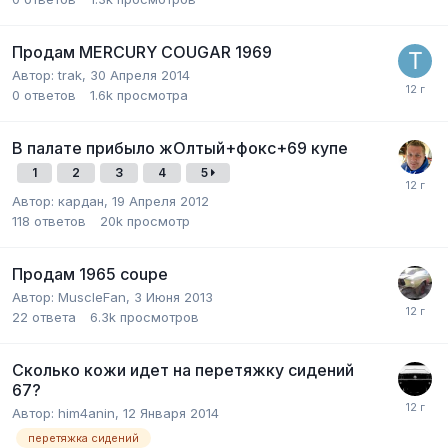
Продам MERCURY COUGAR 1969
Автор:
trak
,
30 Апреля 2014
0
ответов
1.6k
просмотра
В палате прибыло жОлтый+фокс+69 купе
1
2
3
4
5
Автор:
кардан
,
19 Апреля 2012
118
ответов
20k
просмотр
Продам 1965 coupe
Автор:
MuscleFan
,
3 Июня 2013
22
ответа
6.3k
просмотров
Сколько кожи идет на перетяжку сидений
67?
Автор:
him4anin
,
12 Января 2014
перетяжка сидений