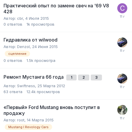
Практический опыт по замене свеч на '69 V8
428
Автор:
cbr
,
4 Июля 2015
0
ответов
1k
просмотров
Гидравлика от wilwood
Автор:
Denzol
,
24 Июня 2015
сцепление
0
ответов
1.5k
просмотра
Ремонт Мустанга 66 года
1
2
3
Автор:
Swiftness
,
25 Марта 2012
63
ответа
12.4k
просмотров
«Первый» Ford Mustang вновь поступит в
продажу
Автор:
root
,
14 Марта 2015
Mustang I Revology Cars