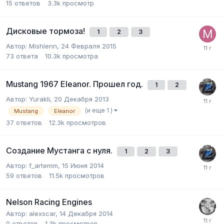
15
ответов
3.3k
просмотр
Дисковые тормоза!
1
2
3
Автор:
Mishlenn
,
24 Февраля 2015
73
ответа
10.3k
просмотра
Mustang 1967 Eleanor. Прошел год.
1
2
Автор:
Yurakli
,
20 Декабря 2013
(и еще 1 )
Mustang
Eleanor
37
ответов
12.3k
просмотров
Создание Мустанга с нуля.
1
2
3
Автор:
f_artemm
,
15 Июня 2014
59
ответов
11.5k
просмотров
Nelson Racing Engines
Автор:
alexscar
,
14 Декабря 2014
0
ответов
1.3k
просмотров