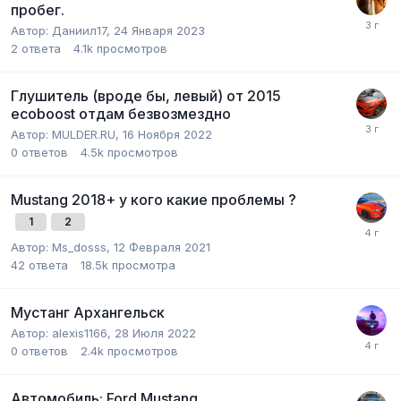
пробег.
Автор:
Даниил17
,
24 Января 2023
2
ответа
4.1k
просмотров
Глушитель (вроде бы, левый) от 2015
ecoboost отдам безвозмездно
Автор:
MULDER.RU
,
16 Ноября 2022
0
ответов
4.5k
просмотров
Mustang 2018+ у кого какие проблемы ?
1
2
Автор:
Ms_dosss
,
12 Февраля 2021
42
ответа
18.5k
просмотра
Мустанг Архангельск
Автор:
alexis1166
,
28 Июля 2022
0
ответов
2.4k
просмотров
Автомобиль: Ford Mustang