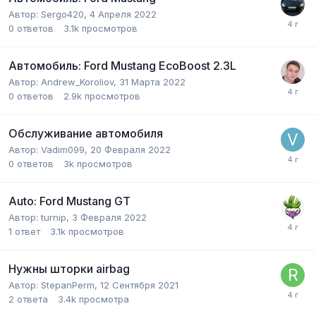
Автор:
Sergo420
,
4 Апреля 2022
0
ответов
3.1k
просмотров
Автомобиль: Ford Mustang EcoBoost 2.3L
Автор:
Andrew_Koroliov
,
31 Марта 2022
0
ответов
2.9k
просмотров
Обслуживание автомобиля
Автор:
Vadim099
,
20 Февраля 2022
0
ответов
3k
просмотров
Auto: Ford Mustang GT
Автор:
turnip
,
3 Февраля 2022
1
ответ
3.1k
просмотров
Нужны шторки airbag
Автор:
StepanPerm
,
12 Сентября 2021
2
ответа
3.4k
просмотра