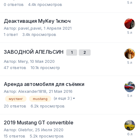
0
ответов
4.4k
просмотров
Деактивация MyKey 1ключ
Автор:
pavel_pavel
,
1 Апреля 2021
1
ответ
3.4k
просмотров
ЗАВОДНОЙ АПЕЛЬСИН
1
2
Автор:
Mery
,
10 Мая 2020
47
ответов
10.1k
просмотр
Аренда автомобиля для съёмки
Автор:
Alexander1818
,
21 Мая 2016
(и еще 3 )
мустанг
mustang
20
ответов
6.2k
просмотров
2019 Mustang GT convertible
Автор:
Glebfor
,
25 Июля 2020
15
ответов
5.2k
просмотров