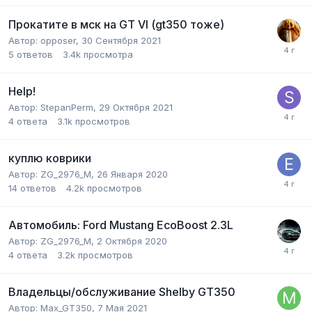
Прокатите в мск на GT VI (gt350 тоже)
Автор:
opposer
,
30 Сентября 2021
5
ответов
3.4k
просмотра
Help!
Автор:
StepanPerm
,
29 Октября 2021
4
ответа
3.1k
просмотров
куплю коврики
Автор:
ZG_2976_M
,
26 Января 2020
14
ответов
4.2k
просмотров
Автомобиль: Ford Mustang EcoBoost 2.3L
Автор:
ZG_2976_M
,
2 Октября 2020
4
ответа
3.2k
просмотров
Владельцы/обслуживание Shelby GT350
Автор:
Max_GT350
,
7 Мая 2021