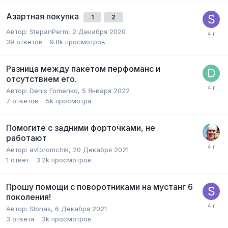
Азартная покупка
1
2
Автор:
StepanPerm
,
2 Декабря 2020
39
ответов
9.8k
просмотров
Разница между пакетом перфоманс и
отсутствием его.
Автор:
Denis Fomenko
,
5 Января 2022
7
ответов
5k
просмотра
Помогите с задними форточками, не
работают
Автор:
avtoromchik
,
20 Декабря 2021
1
ответ
3.2k
просмотров
Прошу помощи с поворотниками на мустанг 6
поколения!
Автор:
Slonas
,
6 Декабря 2021
3
ответа
3k
просмотров