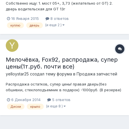
Собственно ищу: 1. мост 05+, 3,73 (желательно от GT) 2.
дверь водительская для GT 13г
16 Января 2015
8 ответов
(и еще 2 )
куплю
дверь
Мелочёвка, Fox92, распродажа, супер
цены(1т.руб. почти все)
yelloystar25 создал тему форума в
Продажа запчастей
Распродажа остатков, супер цены! правая дверь(без
обшивки, стеклоподъемник в подарок) -1000руб. (В резерве)
стеклоподъемники (без кнопок)-500руб. (В резерве)
6 Декабря 2014
5 ответов
торпеда(цвет: черный)-500руб центральный тоннель(цвет:
(и еще 8 )
Диски
крыло
серый, без пепельницы) -500руб. крышка багажника(в сборе
со стеклом, но без внутр. плас...