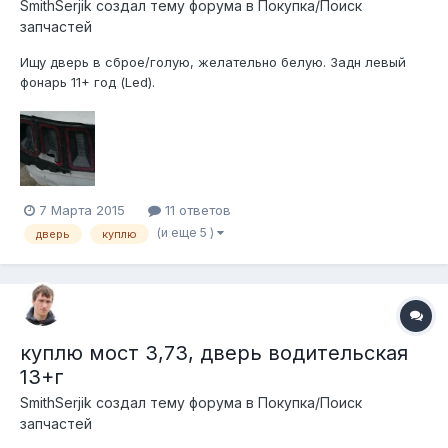
SmithSerjik создал тему форума в
Покупка/Поиск
запчастей
Ищу дверь в сброе/голую, желательно белую. Задн левый
фонарь 11+ год (Led).
7 Марта 2015
11 ответов
(и еще 5 )
дверь
куплю
куплю мост 3,73, дверь водительская
13+г
SmithSerjik создал тему форума в
Покупка/Поиск
запчастей