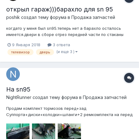
открыл гараж)))барахло для sn 95
poshik создал тему форума в
Продажа запчастей
когдато у меня был sn95.теперь нет а барахло осталось
имеется.двери в сборе отрез передней части по стаканы
задний бампер гт крыло вроде левое накладки на пороги
9 Января 2018
3 ответа
петли капота форточки докатка на аллюминиевом диске
(и еще 3 )
телевизор
дверь
рулевой вал может надо кому
На sn95
NightRunner создал тему форума в
Продажа запчастей
Продам комплект тормозов перед+зад
Суппорта+диски+колодки+шланги+2 ремкомплекта на перед
- 5000 за всё Дверь левая в шпакле под восстановление
пустая - 1000 Зеркало правое всборе в отличном состоянии -
3000 Зеркало левое всборе заколхоженно поксиполом -