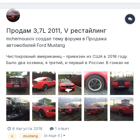
Продам 3,7L 2011, V рестайлинг
mchernousov создал тему форума в
Продажа
автомобилей Ford Mustang
Чистокровный американец – привезен из США в 2018 году.
Было два хозяина, я третий, и первый в России. В гонках не
участвовал, только недавно привез.Причина продажи — нет
необходимости. Любые проверки за ваш счет. Автомобиль
зарегистрирован на меня. На гражданина РФ. Ставил на учет
в...
8 Августа 2018
1 ответ
(и еще 4 )
v
mustang