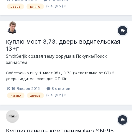
(и еще 5 )
дверь
куплю
куплю мост 3,73, дверь водительская
13+г
SmithSerjik создал тему форума в
Покупка/Поиск
запчастей
Собственно ищу: 1. мост 05+, 3,73 (желательно от GT) 2.
дверь водительская для GT 13г
16 Января 2015
8 ответов
(и еще 2 )
куплю
дверь
Куплю панель крепления фар SN-95