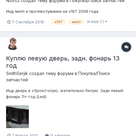
Nfors3 создал тему форума в
Покупка/Поиск запчастей
Ищу мкпп и противотуманки на s197 2008 года
(и еще 2 )
7 Сентября 2016
s197
мкпп
Куплю левую дверь, задн. фонарь 13
год
SmithSerjik создал тему форума в
Покупка/Поиск
запчастей
Ищу дверь в сброе/голую, желательно белую. Задн левый
фонарь 11+ год (Led).
7 Марта 2015
11 ответов