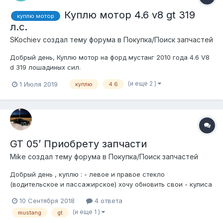
Куплю мотор 4.6 v8 gt 319
куплю мотор
л.с.
SKochiev создал тему форума в
Покупка/Поиск запчастей
Добрый день, Куплю мотор на форд мустанг 2010 года 4.6 V8
d 319 лошадиных сил.
(и еще 2 )
1 Июля 2019
куплю
4.6
GT 05’ Приобрету запчасти
Mike создал тему форума в
Покупка/Поиск запчастей
Добрый день , куплю : - левое и правое стекло
(водительское и пассажирское) хочу обновить свои - кулиса
, рычаг Акпп (мой что-то подзависает) - молдинги вокруг
10 Сентября 2018
4 ответа
водительской и пассажирское двер , находятся сверху над
(и еще 1 )
mustang
gt
ними вдоль всей оси - крышка руля...