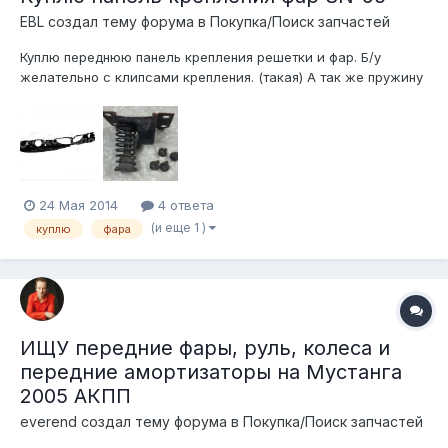
EBL создал тему форума в
Покупка/Поиск запчастей
Куплю переднюю панель крепления решетки и фар. Б/у
желательно с клипсами крепления. (такая) А так же пружину
для регулировки капота правую (по направлению движения).
Похожа на ту, что на фото. Тел. 89615599995
24 Мая 2014
4 ответа
(и еще 1 )
куплю
фара
ИЩУ передние фары, руль, колеса и
передние амортизаторы на Мустанга
2005 АКПП
everend создал тему форума в
Покупка/Поиск запчастей