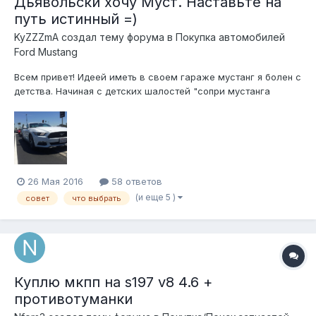
Дьявольски хочу Муст. Наставьте на
путь истинный =)
KyZZZmA создал тему форума в
Покупка автомобилей
Ford Mustang
Всем привет! Идеей иметь в своем гараже мустанг я болен с
детства. Начиная с детских шалостей "сопри мустанга
модельку в гипермаркете," до упёртого и принципиального,
подросткового прохождения NFS исключительно на нем =)) И
вот, алиллуйа. я созрел! Продаю свой опелёк и вперёд за
конём =) А ту...
26 Мая 2016
58 ответов
(и еще 5 )
совет
что выбрать
Куплю мкпп на s197 v8 4.6 +
противотуманки