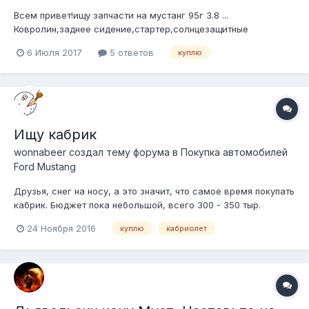
Всем привет!ищу запчасти на мустанг 95г 3.8 ...
Ковролин,заднее сидение,стартер,солнцезащитные
козырьки,уплотнители на двери,пороги внешние,пороги
6 Июля 2017
5 ответов
куплю
внутренние,крутилки печки,пластикове стойки около
лобового внутрикожух руля
Ищу кабрик
wonnabeer создал тему форума в
Покупка автомобилей
Ford Mustang
Друзья, снег на носу, а это значит, что самое время покупать
кабрик. Бюджет пока небольшой, всего 300 - 350 тыр.
Однако, если у кого-то есть потребность в несезон продать
24 Ноября 2016
куплю
кабриолет
SN95 без крыши, пишите-звоните, обсудим договоримся.
Ситуации разные бывают - сам через это проходил. В любом
случ...