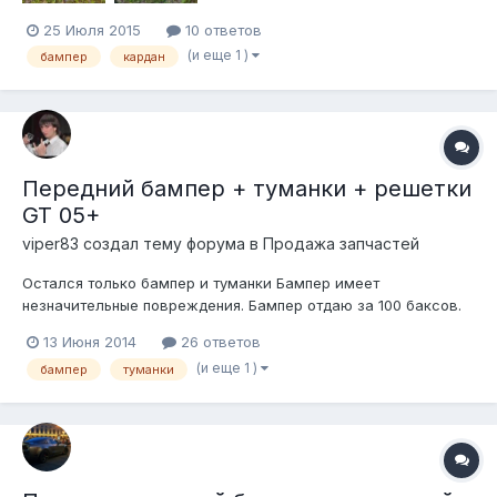
25 Июля 2015
10 ответов
(и еще 1 )
бампер
кардан
Передний бампер + туманки + решетки
GT 05+
viper83 создал тему форума в
Продажа запчастей
Остался только бампер и туманки Бампер имеет
незначительные повреждения. Бампер отдаю за 100 баксов.
Туманки - 40 баксов за обе. Напоминаю, что на одной
13 Июня 2014
26 ответов
трещина от камня. Фото ниже Это единственное "серьезное"
(и еще 1 )
бампер
туманки
повреждение