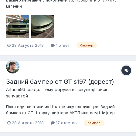
Евгений
28 Августа 2019
1 ответ
бампер
Задний бампер от GT s197 (дорест)
Artuom93 создал тему форума в
Покупка/Поиск
запчастей
Пока едут ништяки из Штатов ищу следующее: Задний
бампер от GT Шторку шифтера АКПП или сам Шифтер.
Зеркало заднего вида. Крышку эирбага руля от рестайлинга.
28 Августа 2018
17 ответов
бампер
+375447698135 Предложения в viber/WhatsApp/telegram.