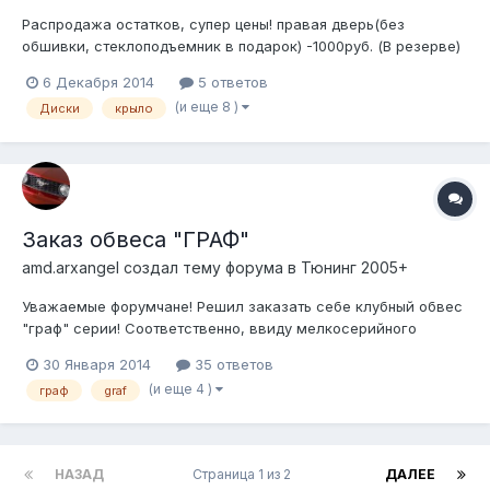
Распродажа остатков, супер цены! правая дверь(без
обшивки, стеклоподъемник в подарок) -1000руб. (В резерве)
стеклоподъемники (без кнопок)-500руб. (В резерве)
6 Декабря 2014
5 ответов
торпеда(цвет: черный)-500руб центральный тоннель(цвет:
(и еще 8 )
Диски
крыло
серый, без пепельницы) -500руб. крышка багажника(в сборе
со стеклом, но без внутр. плас...
Заказ обвеса "ГРАФ"
amd.arxangel создал тему форума в
Тюнинг 2005+
Уважаемые форумчане! Решил заказать себе клубный обвес
"граф" серии! Соответственно, ввиду мелкосерийного
производства и невозможности розничного изготовления
30 Января 2014
35 ответов
серии, ищу желателей приобрести аналогичный обвес!
(и еще 4 )
граф
graf
Вместе со мной необходимо еще 3 человека. Цена обвеса
установлена как и на прошлую пар...
НАЗАД
Страница 1 из 2
ДАЛЕЕ