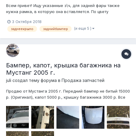
Всем привет! Ищу указанные з\ч, для задней фары также
нужна рамка, в которую она вставляется. По цвету
пожелания - черный или близкий к черном (но не критично).
3 Октября 2018
Благодарю.
(и еще 5 )
заднеекрыло
заднийбампер
Бампер, капот, крышка багажника на
Мустанг 2005 г.
juli создал тему форума в
Продажа запчастей
Продаю от Мустанга 2005 г. Передний бампер не битый 15000
р. (Оригинал), капот 5000 р., крышку багажника 3000 р. Все
оригинал. 89055537631