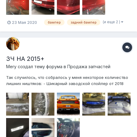
(и еще 2 )
23 Мая 2020
бампер
задний бампер
ЗЧ НА 2015+
Mery создал тему форума в
Продажа запчастей
Так случилось, что собралось у меня некоторое количество
лишних ништяков: - Шикарный заводской спойлер от 2018
года в стиле ГТР (24 тр) - Передний бампер новый и
оригинальный (30 тр) - габариты Raxiom LED новые с
americanmuscle так горят (19тр) - рулевое колесо бу сток (9
тр)