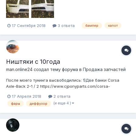
17 Сентября 2018
3 ответа
бампер
капот
Ништяки с 10года
man.online24 создал тему форума в
Продажа запчастей
После моего тунинга высвободились: 1)Две банки Corsa
Axle-Back 2-1 / 2 https://www.cjponyparts.com/corsa-
performance-axle-back-exhaust-system-2-1-2-stainless-steel-
17 Апреля 2018
2 ответа
sport-polished-gt-2005-2010-gt500-2007-2010/p/CBC1/ 2)
(и еще 4 )
фары
диффузор
Оригинальный задний бампер GT 3) задний диффузор Roush
Rear Valance https...