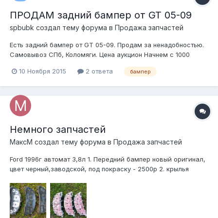
ПРОДАМ задний бампер от GT 05-09
spbubk создал тему форума в
Продажа запчастей
Есть задний бампер от GT 05-09. Продам за ненадобностью.
Самовывоз СПб, Коломяги. Цена аукцион Начнем с 1000
рублей, длительность неделя. Выкупная цена 7500 руб.
10 Ноября 2015
2 ответа
бампер
Немного запчастей
МаксМ создал тему форума в
Продажа запчастей
Ford 1996г автомат 3,8л 1. Передний бампер новый оригинал,
цвет черный,заводской, под покраску - 2500р 2. крылья
перед (водительское новое, другое под покраску) - за оба
2500р 3. задние боковые стекла в крылья 3000р(за пару) 4.
Задний бампер,цвет зел 2500р 5. стекло с трещиной, снял с
продажи., 6....