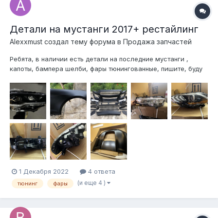
Детали на мустанги 2017+ рестайлинг
Alexxmust создал тему форума в
Продажа запчастей
Ребята, в наличии есть детали на последние мустанги ,
капоты, бампера шелби, фары тюнингованные, пишите, буду
рад помочь💪🏽 есть левая фара сток оригинал б/у левая
противотуманная фара-поворотник правый передний
подкрылок уплотнитель капота если что надо, могу
оперативно прит...
1 Декабря 2022
4 ответа
(и еще 4 )
тюнинг
фары