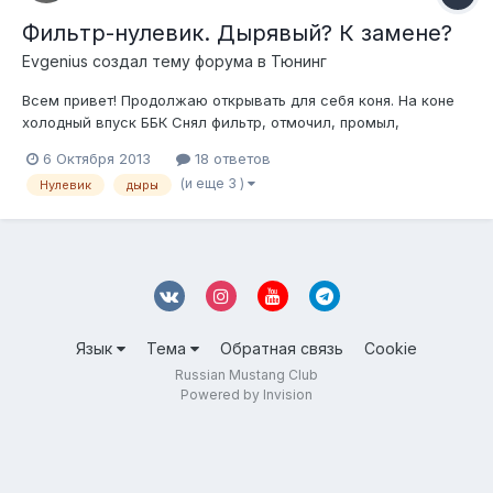
Фильтр-нулевик. Дырявый? К замене?
Evgenius создал тему форума в
Тюнинг
Всем привет! Продолжаю открывать для себя коня. На коне
холодный впуск ББК Снял фильтр, отмочил, промыл,
высушил. Будто-бы поверхность дырявая., если заглядывать
6 Октября 2013
18 ответов
внутрь, на просвет, то очевидны дыры калибром со спичку,
(и еще 3 )
Нулевик
дыры
ну может, чуть меньше. У кого нулевики - так и должно быть
или мне убитый, из...
Язык
Тема
Обратная связь
Cookie
Russian Mustang Club
Powered by Invision