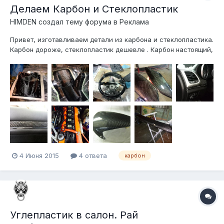
Делаем Карбон и Стеклопластик
HIMDEN создал тему форума в
Реклама
Привет, изготавливаем детали из карбона и стеклопластика.
Карбон дороже, стеклопластик дешевле . Карбон настоящий,
не пленка какая-нибудь, полностью ручная работа. Наши
работы и чуть процесс изготовления. Работа трудоемкая и
сложная. Заказы заранее, в личку, тел тоже отправлю в
личке....
4 Июня 2015
4 ответа
карбон
Углепластик в салон. Рай