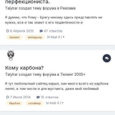
перфекциониста.
Talylrar создал тему форума в
Реклама
Я думаю, что Рому - Брагу никому здесь представлять не
нужно, все и так знают о его педантичности и
перфекционизме во всём, тем более в плане его отношения
9 Апреля 2015
47 ответов
к автомобилю. Как-то он поделился со мной планами по
(и еще 4 )
тюнинг
интерьер
поводу переделки части салона своей замечательной
змеюки в карбон. При этом, изначально он...
Кому карбона?
Talylrar создал тему форума в
Тюнинг 2005+
Я тут любопытный сайтец нарыл, они много всего из карбона
лепят, в том числе и для мустанга, даже мой любимый
червиневский капот, стоит он у них правда как сволочь, но
7 Июля 2014
10 ответов
это же не значит, что он плохой, скорее даже наоборот. В
(и еще 4 )
Карбон
спойлер
общем, буду рад, если кому пригодится, сам там тоже
собираюсь через некотор...