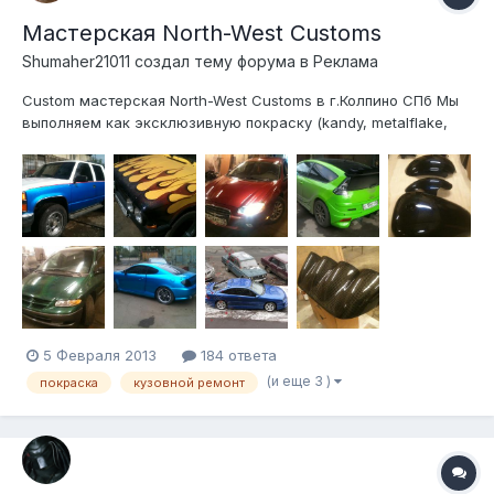
Мастерская North-West Customs
Shumaher21011 создал тему форума в
Реклама
Custom мастерская North-West Customs в г.Колпино СПб Мы
выполняем как эксклюзивную покраску (kandy, metalflake,
perl и т.д), так и традиционную. авто/мото техника, предметы
быта, кухонная техника и мебель, в общем кастом)))
Реставрационные работы, сварочные работы, кузовня
Пескоструй,полировк...
5 Февраля 2013
184 ответа
(и еще 3 )
покраска
кузовной ремонт