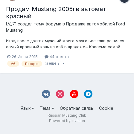
Продам Mustang 2005гв автомат
красный
LV_71 создал тему форума в
Продажа автомобилей Ford
Mustang
Итак, после долгих мучений моего мозга все таки решился -
самый красивый конь из вэ6 в продаже... Касаемо самой
машины - она в идеале для своего года - есть несколько
26 Июня 2015
44 ответа
незначительных косяков... сразу о них - небольшая
(и еще 2 )
V6
Продаю
притертость на углу заднего бампера, на переднем крыле
еле заметная вмятинка (в рем...
Язык
Тема
Обратная связь
Cookie
Russian Mustang Club
Powered by Invision