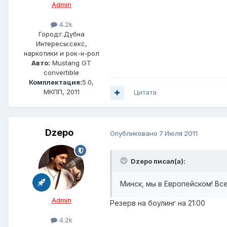
Admin
4.2k
Город:
г.Дубна
Интересы:
секс,
наркотики и рок-н-рол
Авто:
Mustang GT
convertible
Комплектация:
5.0,
МКПП, 2011
Цитата
Dzepo
Опубликовано
7 Июля 2011
Dzepo писал(а):
Минск, мы в Европейском! Все
Admin
Резерв на боулинг на 21:00
4.2k