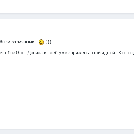
 были отличными...
))))
тебск 9го... Данила и Глеб уже заряжены этой идеей... Кто ещ