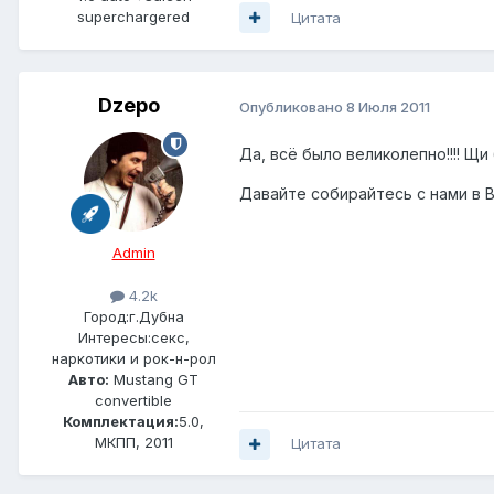
superchargered
Цитата
Dzepo
Опубликовано
8 Июля 2011
Да, всё было великолепно!!!! Щи
Давайте собирайтесь с нами в Ви
Admin
4.2k
Город:
г.Дубна
Интересы:
секс,
наркотики и рок-н-рол
Авто:
Mustang GT
convertible
Комплектация:
5.0,
МКПП, 2011
Цитата