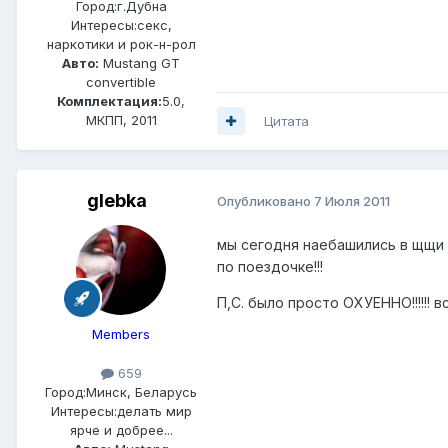
Город:
г.Дубна
Интересы:
секс,
наркотики и рок-н-рол
Авто:
Mustang GT
convertible
Комплектация:
5.0,
МКПП, 2011
Цитата
glebka
Опубликовано
7 Июля 2011
мы сегодня наебашились в щщи и
по поездочке!!!
П,С. было просто ОХУЕННО!!!!!! вс
Members
659
Город:
Минск, Беларусь
Интересы:
делать мир
ярче и добрее...