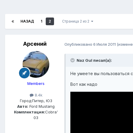
НАЗАД
1
2
Страница 2 из 2
Арсений
Опубликовано
6 Июля 2011
(измене
Naz Gul писал(а):
Не умеете вы пользоваться 
Members
Вот как надо
8.4k
Город:
Питер, ЮЗ
Авто:
Ford Mustang
Комплектация:
Cobra'
03