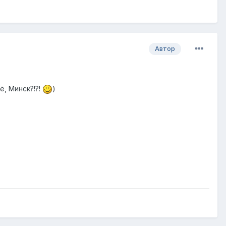
Автор
ё, Минск?!?!
)