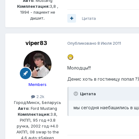
Авто:
Mustang
Комплектация:
3,8 ,
1994 - пациент не
дышит..
Цитата
viper83
Опубликовано
8 Июля 2011
Молодцы!!!
Денис хоть в гостиницу попал ?)
Members
Цитата
2.2k
Город:
Минск, Беларусь
мы сегодня наебашились в щщ
Авто:
Ford Mustang
Комплектация:
3.8,
РКПП, 95 год->3.8
ручка, 2002 год->4.0
АКПП, 08 swap to the
4.6 auto->Saleen