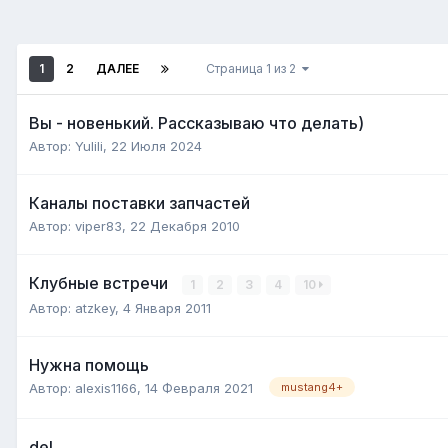
1
2
ДАЛЕЕ
Страница 1 из 2
Вы - новенький. Рассказываю что делать)
Автор:
Yulili
,
22 Июля 2024
Каналы поставки запчастей
Автор:
viper83
,
22 Декабря 2010
Клубные встречи
1
2
3
4
10
Автор:
atzkey
,
4 Января 2011
Нужна помощь
Автор:
alexis1166
,
14 Февраля 2021
mustang4+
del