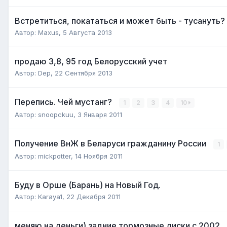
Встретиться, покататься и может быть - тусануть?
Автор:
Maxus
,
5 Августа 2013
продаю 3,8, 95 год Белорусский учет
Автор:
Dep
,
22 Сентября 2013
Перепись. Чей мустанг?
1
2
3
4
10
Автор:
snoopckuu
,
3 Января 2011
Получение ВнЖ в Беларуси гражданину России
1
Автор:
mickpotter
,
14 Ноября 2011
Буду в Орше (Барань) на Новый Год.
Автор:
Karaya1
,
22 Декабря 2011
меняю на деньги) задние тормозные диски с 2002