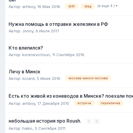
(и еще 4 )
Автор:
arhboy
,
16 Мая 2018
drift
drag
Нужна помощь в отправке железяки в РФ
Автор:
Jonny
,
6 Июля 2017
Кто влепился?
Автор:
korenevichsun
,
11 Сентября 2016
Лечу в Минск
Автор:
lizzard
,
5 Июня 2016
москва-минск-москва
Есть кто живой из коневодов в Минске? поехали п
Автор:
arhboy
,
17 Декабря 2015
встреча
перекличка
небольшая история про Roush.
1
2
Автор:
haiko
,
5 Сентября 2011