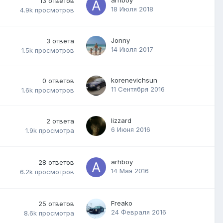
13
ответов
18 Июля 2018
4.9k
просмотров
Jonny
3
ответа
14 Июля 2017
1.5k
просмотров
korenevichsun
0
ответов
11 Сентября 2016
1.6k
просмотров
lizzard
2
ответа
6 Июня 2016
1.9k
просмотра
arhboy
28
ответов
14 Мая 2016
6.2k
просмотров
Freako
25
ответов
24 Февраля 2016
8.6k
просмотра