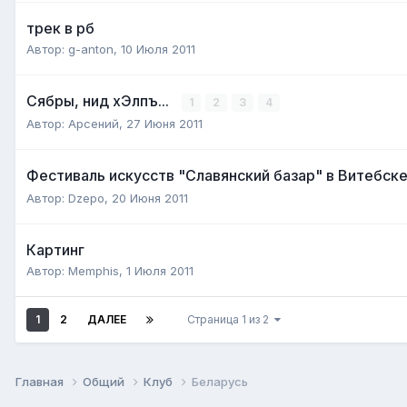
трек в рб
Автор:
g-anton
,
10 Июля 2011
Сябры, нид хЭлпъ...
1
2
3
4
Автор:
Арсений
,
27 Июня 2011
Фестиваль искусств "Славянский базар" в Витебск
Автор:
Dzepo
,
20 Июня 2011
Картинг
Автор:
Memphis
,
1 Июля 2011
1
2
ДАЛЕЕ
Страница 1 из 2
Главная
Общий
Клуб
Беларусь