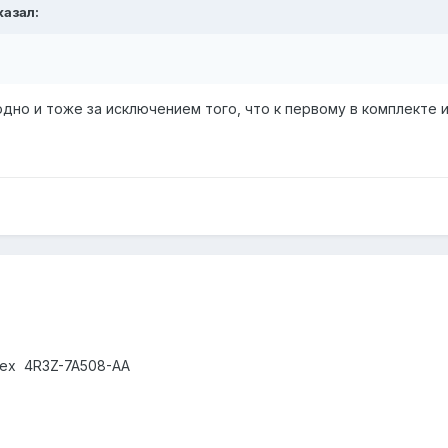
казал:
то одно и тоже за исключением того, что к первому в комплект
сех 4R3Z-7A508-AA