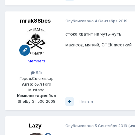
mrak88bes
Опубликовано
4 Сентября 2019
стока хватит на чуть-чуть
маклеод мягкий, СПЕК жесткий
Members
5.1k
Город:
Сыктывкар
Авто:
был Ford
Mustang
Комплектация:
был
Shelby GT500 2008
Цитата
Lazy
Опубликовано
5 Сентября 2019
(из