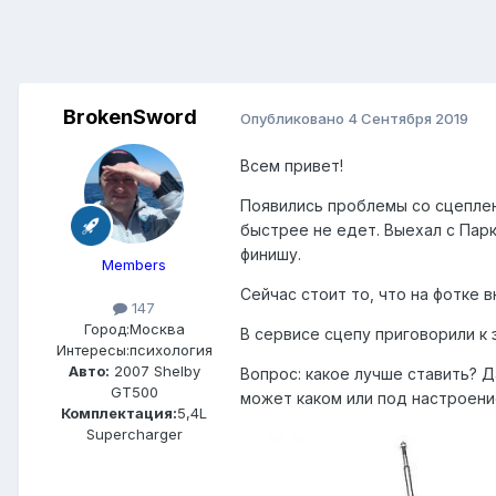
BrokenSword
Опубликовано
4 Сентября 2019
Всем привет!
Появились проблемы со сцеплен
быстрее не едет. Выехал с Парк
финишу.
Members
Сейчас стоит то, что на фотке в
147
Город:
Москва
В сервисе сцепу приговорили к
Интересы:
психология
Авто:
2007 Shelby
Вопрос: какое лучше ставить? Да
GT500
может каком или под настроени
Комплектация:
5,4L
Supercharger