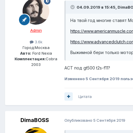
04.09.2019 в 15:45, DimaB
На твой год многие ставят M
Admin
https://www.americanmuscle.co
https://www.advancedclutch.com/
3.6k
Город:
Москва
Выжимной бери только мотор
Авто:
Ford Nexia
Комплектация:
Cobra
2003
ACT под gt500 t2s-f11?
Изменено
5 Сентября 2019
польз
Цитата
DimaBOSS
Опубликовано
5 Сентября 2019