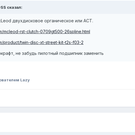
OSS сказал:
cLeod двухдисковое органическое или ACT.
m/mcleod-rst-clutch-0709gt500-26spline.html
product/twin-disc-xt-street-kit-t2s-f03-2
крафт, не забудь пилотный подшипник заменить
ователем Lazy