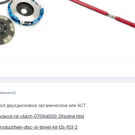
зменено)
eod двухдисковое органическое или ACT.
cleod-rst-clutch-0709gt500-26spline.html
duct/twin-disc-xt-street-kit-t2s-f03-2