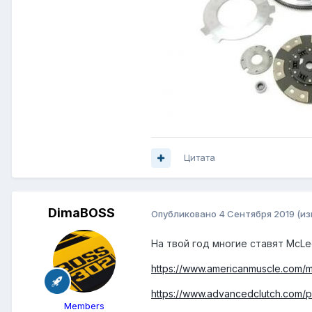
Цитата
DimaBOSS
Опубликовано
4 Сентября 2019
(и
На твой год многие ставят McL
https://www.americanmuscle.com/m
https://www.advancedclutch.com/pro
Members