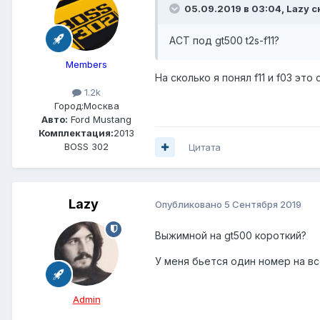
05.09.2019 в 03:04, Lazy с
ACT под gt500 t2s-f11?
Members
На сколько я понял f11 и f03 э
1.2k
Город:
Москва
Авто:
Ford Mustang
Комплектация:
2013
BOSS 302
Цитата
Lazy
Опубликовано
5 Сентября 2019
Выжимной на gt500 короткий?
У меня бьется один номер на в
Admin