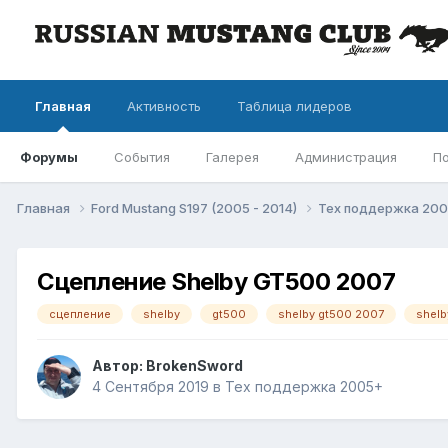
Главная
Активность
Таблица лидеров
Форумы
События
Галерея
Администрация
П
Главная
Ford Mustang S197 (2005 - 2014)
Тех поддержка 20
Сцепление Shelby GT500 2007
сцепление
shelby
gt500
shelby gt500 2007
shelb
Автор: BrokenSword
4 Сентября 2019
в
Тех поддержка 2005+