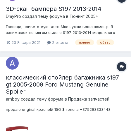
3D-скан бампера S197 2013-2014
DmyPro создал тему форума в
Тюнинг 2005+
Господа, приветствую всех. Мне нужна ваша помощь. Я
занимаюсь тюнингом своего S197 2013-2014 модельного
года. Хочу обновить внешний вид морды лица в
23 Января 2021
2 ответа
тюнинг
обвес
соответствии с трендами автомобильного дизайна 2020х
годов Но для успешной реализации боди-кита необходим 3D
скан бампера в натуральном размере,...
классический спойлер багажника s197
gt 2005-2009 Ford Mustang Genuine
Spoiler
arhboy создал тему форума в
Продажа запчастей
npoдаю original кpаснbIй 15O $ телега +375293333443