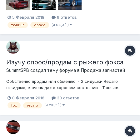
просто продажей детале...
5 Февраля 2018
9 ответов
(и еще 1 )
тюнинг
обвес
Изучу спрос/продам c рыжего фокса
SummitSPB создал тему форума в
Продажа запчастей
Собственно продам или обменяю: - 2 сидушки Recaro
откидные, в очень даже хорошем состоянии - Тюнячая
оптика перед/зад (наверное китай). В идеале поменяюсь на
8 Февраля 2016
30 ответов
стандартную. - Обвес в круг (передний бампер под ремонт,
(и еще 1 )
fox
recaro
справа покацан снизу. остальное в хорошем состоянии) Цены
хз, жду предложений. Есть...