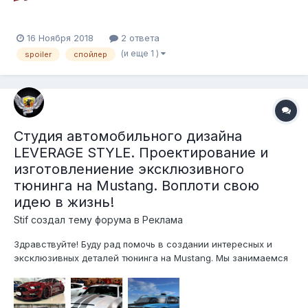
16 Ноября 2018
2 ответа
(и еще 1 )
spoiler
спойлер
Студия автомобильного дизайна
LEVERAGE STYLE. Проектирование и
изготовлениение эксклюзивного
тюнинга на Mustang. Воплоти свою
идею в жизнь!
Stif создал тему форума в
Реклама
Здравствуйте! Буду рад помочь в создании интересных и
эксклюзивных деталей тюнинга на Mustang. Мы занимаемся
созданием эксклюзивный проектов на автомобили и не
только, все что связано с дизайном и эксклюзивом и
нестандартными работами. Цель и дейтельность не связана с