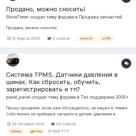
Продано, можно сносить!
ShowTimer создал тему форума в
Продажа запчастей
Продано, можно сносить!
15 Марта 2025
2 ответа
колеса
sn95
Система TPMS. Датчики давления в
шинах. Как cбросить, обучить,
зарегистрировать и тп?
pavel_pavel создал тему форума в
Тех поддержка 2005+
Прошу прощения, если уже обсуждалось, не нашел в темах!
Собственно на приборке загорелся датчик давления в
шинах. Давление урегулировал, колеса новые, не пробитые,
29 Октября 2014
93 ответа
не гнутые, короче все окей. Но датчик как горит так и
(и еще 3 )
Шины
датчик
остается! Всю голову сломал, не могу скинуть) даже мануал