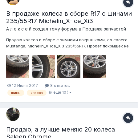
В продаже колеса в сборе R17 с шинами
235/55R17 Michelin_X-Ice_Xi3
А л е к с е й создал тему форума в
Продажа запчастей
Продаю колеса в сборе с зимними покрышками, со своего
Mustanga, Michelin_X-Ice_Xi3 235/55R17. Пробег покрышек не
больше 1000 км. Продаю в связи с покупкой зимы в 20
радиусе. Покупал шины за 40 тыс рублей! Продаю только
комплектом! Цена договорная. Отправлю транспортной в
любой регион!
12 Июня 2017
8 ответов
(и еще 10 )
шины
колеса
Продаю, а лучше меняю 20 колеса
Saleen Chrome