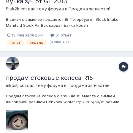
Кучка з/ч от GT 2013
Stuk2k создал тему форума в
Продажа запчастей
В связи с заменой продается (В Петербурге): Stock Intake
Manifold Stock Air Box кардан Банки Roush
13 Февраля 2014
61 ответ
(и еще 4 )
капот
решетка
продам стоковые колёса R15
mkostj создал тему форума в
Продажа запчастей
Продам стоковые колёса с sn95 на 15 вместе с зимней
шипованой резиной Henkook winter i*pik 205/60/15 резина
ровная без порезов и грыж состояние хорошее!