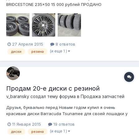
BRIDCESTONE 235x50 15 000 рублей ПРОДАНО
27 Апреля 2015
8 ответов
(и еще 1 )
диски
резина
Продам 20-е диски с резиной
v_baransky создал тему форума в
Продажа запчастей
Друзья, буквально перед Новым годом купил я очень
красивые диски Barracuda Tsunamee для своей лошадки у
товарища с клуба. Но так случилось, что я продал муста,
11 Января 2015
19 ответов
сменил веру и купил корвета. Колеса остались не при делах,
(и еще 1 )
диски
резина
так как разная разболтовка и огромная разница в вылетах, в
общем, не вдаваясь в п...