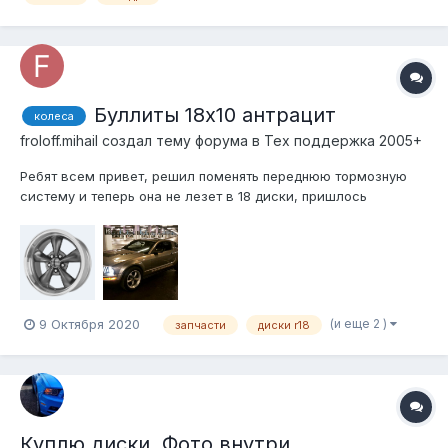
Буллиты 18х10 антрацит
колеса
froloff.mihail создал тему форума в
Тех поддержка 2005+
Ребят всем привет, решил поменять переднюю тормозную
систему и теперь она не лезет в 18 диски, пришлось
переходить на 19, и поэтому продаю свои 18 буллиты,
одноширокие 10 дюймов ширины, имеется резина: спереди
какой-то вроде мишлен (275/45) но он под замену по
хорошему , сзади 295/45 Toyo Proxes (30...
(и еще 2 )
9 Октября 2020
запчасти
диски r18
Куплю диски. Фото внутри