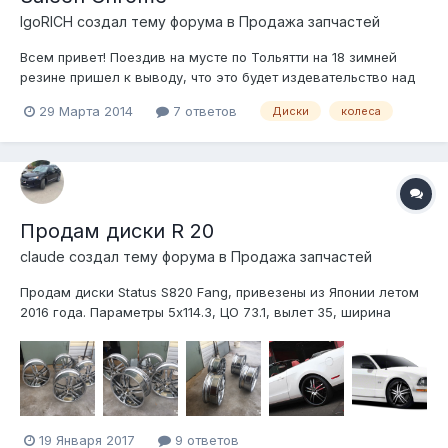
IgoRICH создал тему форума в
Продажа запчастей
Всем привет! Поездив на мусте по Тольятти на 18 зимней
резине пришел к выводу, что это будет издевательство над
собой и машиной ездить по нашим "дорогам" на 20х
29 Марта 2014
7 ответов
Диски
колеса
колесах... это "..дец" братцы... яма глубиной в 15 см и
диаметром в метр - вполне обычное явление.. Ну да ладно. В
идеале хотелось бы п...
Продам диски R 20
claude создал тему форума в
Продажа запчастей
Продам диски Status S820 Fang, привезены из Японии летом
2016 года. Параметры 5х114.3, ЦО 73.1, вылет 35, ширина
дисков 8.5. Диски не катаные, не вареные, не кривые.
Отправлю по стране. Цена 27 тыс
19 Января 2017
9 ответов