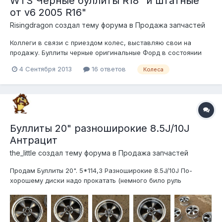
WTS Черные буллиты R18" и штатные
от v6 2005 R16"
Risingdragon создал тему форума в
Продажа запчастей
Коллеги в связи с приездом колес, выставляю свои на
продажу. Буллиты черные оригинальные Форд в состоянии
муха сидела, но не еблась.... ЦЕНА 27 000 рублей R18 Размер
4 Сентября 2013
16 ответов
Колеса
18x8.5jx50mm Партномер Форд 6r3j-1007-da Резина стоит
Federal super steel 595 255x45R18 два баллона остаток 25%
Два баллона оста...
Буллиты 20" разноширокие 8.5J/10J
Антрацит
the_little создал тему форума в
Продажа запчастей
Продам Буллиты 20". 5*114,3 Разноширокие 8.5J/10J По-
хорошему диски надо прокатать (немного било руль
последнее время). По ободам коцки. От царапин, до хороших
потертостей. На бигбрейки без проставок не встают. По цене
не знаю. Пускай будет 20 тыщ ну и ТОРГ конечно уместен.
Если кому-то нужны...