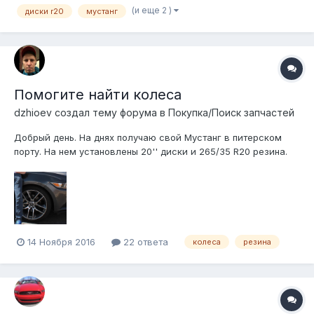
(и еще 2 )
диски r20
мустанг
Помогите найти колеса
dzhioev создал тему форума в
Покупка/Поиск запчастей
Добрый день. На днях получаю свой Мустанг в питерском
порту. На нем установлены 20'' диски и 265/35 R20 резина.
Хочу на зиму взять комплект дисков и ненизкопрофильную
зимнюю резину. Сразу скажу, что достаточно плохо
разбираюсь в этом вопросе, поэтому ниже изложу то, что
мне дало гугление и чтен...
14 Ноября 2016
22 ответа
колеса
резина