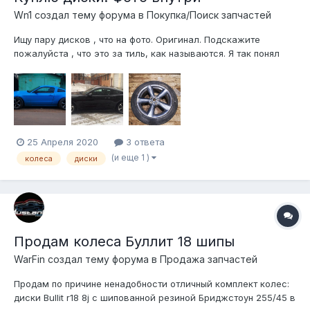
Wn1 создал тему форума в
Покупка/Поиск запчастей
Ищу пару дисков , что на фото. Оригинал. Подскажите
пожалуйста , что это за тиль, как называются. Я так понял
что они ставились на 6 муста...
25 Апреля 2020
3 ответа
(и еще 1 )
колеса
диски
Продам колеса Буллит 18 шипы
WarFin создал тему форума в
Продажа запчастей
Продам по причине ненадобности отличный комплект колес:
диски Bullit r18 8j с шипованной резиной Бриджстоун 255/45 в