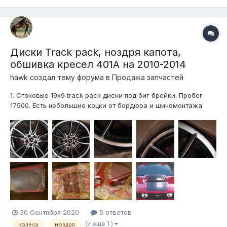
через переводчик перев...
Диски Track pack, ноздря капота,
обшивка кресел 401A на 2010-2014
hawk создал тему форума в
Продажа запчастей
1. Стоковые 19x9 track pack диски под биг брейки. Пробег
17500. Есть небольшие коцки от бордюра и шиномонтажа
(видно на фото). Влазиют стоковые 4-х поршневые брембо. -
30 тыр. 2. Ноздрю капота oem'ную. (для 2010-2012 капотов) -
5тыс. 3....
30 Сентября 2020
5 ответов
(и еще 1 )
колеса
ноздря